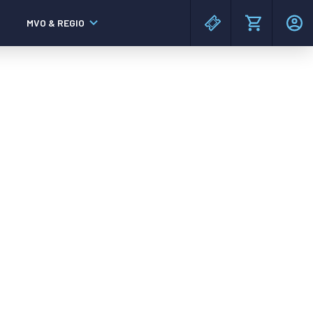
MVO & REGIO
MAC³PARK stadion
MAC³PARK stadion
Lumen Hotel & Events