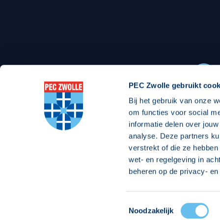
Stadionexposure
Skyb
Wedstrijdsponsorschappen
Busin
Wedstrijdarrangementen
PEC Zwolle gebruikt cook
Bij het gebruik van onze w
Regio Zwolle United
Maatschappelijk
om functies voor social m
informatie delen over jouw
Over Regio Zwolle United
Over maatschapp
analyse. Deze partners ku
verstrekt of die ze hebben
Nieuws MVO & Regio
Projecten maats
wet- en regelgeving in ach
Jaarprogramma
Goede Doelen
beheren op de privacy- en 
ANBI-stichting
Toestemmingsselectie
© 2026 PEC
Noodzakelijk