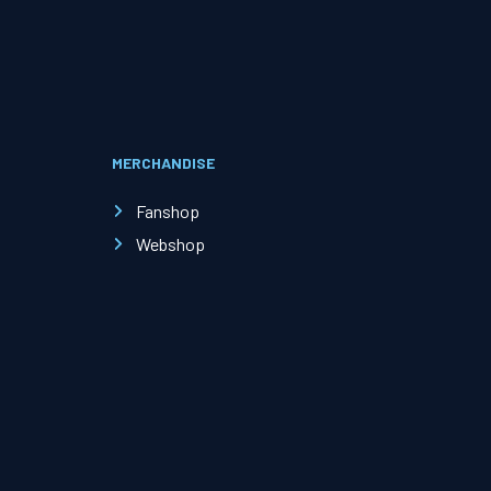
Evenementen
Open Dag
MERCHANDISE
Kinderfeestjes
Fanshop
Webshop
Nieuws & contact
Zakelijk nieuws
Zakelijke events