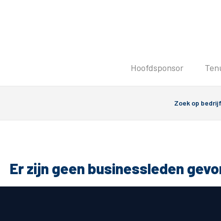
Tickets
Hoofdsponsor
Ten
Kaartverkoopinformatie
Koop tickets
Ticket Resale
Groepsactie
PEC Zwolle Vrouwen
Groundhoppers
Er zijn geen businessleden gev
Algemeen
Route 