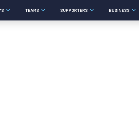
YS
TEAMS
SUPPORTERS
BUSINESS
Algemeen
Historie
Ons verhaal
Contact
Werken bij PEC Zwolle
Governance
Pers
Organisatie
Samenwerkingen
Documenten