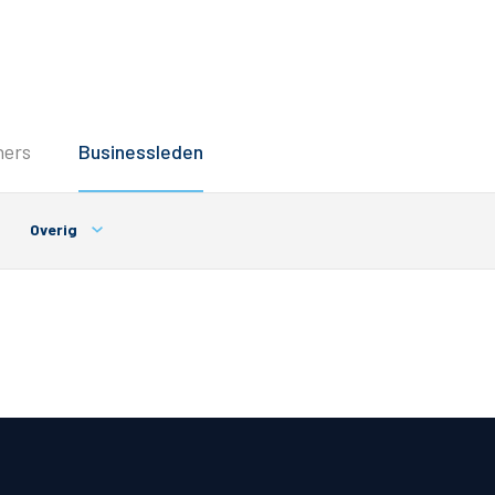
Service
ners
Businessleden
Inloggen
Contact
Overig
Horeca