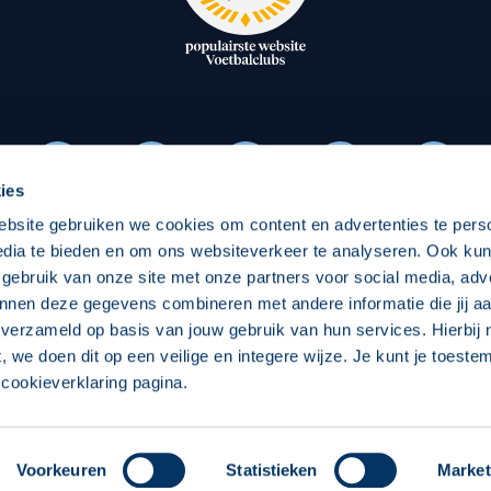
oxen
Strategisch partners
essclub
Businesspartners
Businessleden
Partners PEC Zwolle Vrouw
ies
ebsite gebruiken we cookies om content en advertenties te pers
Economie
Vitalit
edia te bieden en om ons websiteverkeer te analyseren. Ook ku
Download onze App
 gebruik van onze site met onze partners voor social media, adv
elijk
Over economie
Over
nnen deze gegevens combineren met andere informatie die jij aa
 verzameld op basis van jouw gebruik van hun services. Hierbij
chappelijk
Projecten economie
Pro
t, we doen dit op een veilige en integere wijze. Je kunt je toest
cookieverklaring pagina.
 Zwolle
Concept, Ontwerp en Technische Realisatie:
Int
Voorkeuren
Statistieken
Market