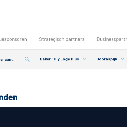
Seizoenkaart & Clubcard
uesponsoren
Strategisch partners
Businesspart
Seizoenkaart 2025/2026
Seizoenkaart Vrouwen
Baker Tilly Loge Plus
Doornspijk
Clubcard
Voorwaarden seizoenkaart
onden
& Parkeren
PEC Zwolle App