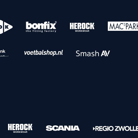
o
Download iOS
s
Download Android
nbaar vervoer
Veelgestelde vrage
Vrouwen
PEC Zwolle Vrouwen