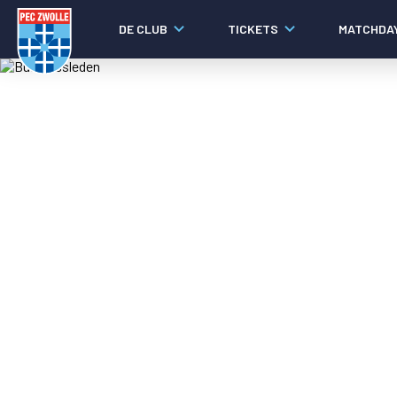
DE CLUB
TICKETS
MATCHDA
Nieuws
Laatste nieuws
Video's
Fotoverslagen
Social media
Agenda