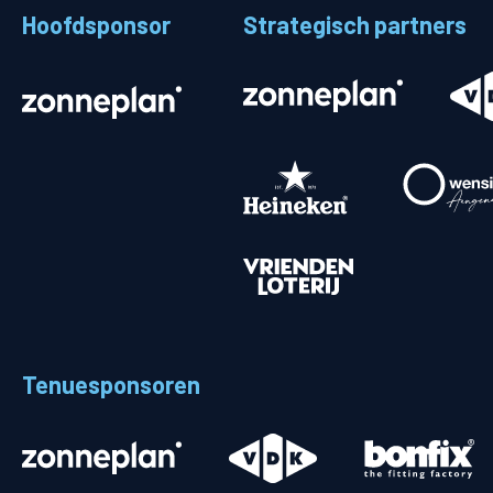
Hoofdsponsor
Strategisch partners
Stadionplattegrond
Aut
Veelgestelde vragen
Fiet
Fanshop
Ope
Heren
Spelers en staf
Programma
Uitslagen
Tenuesponsoren
Stand
Trainingsschema