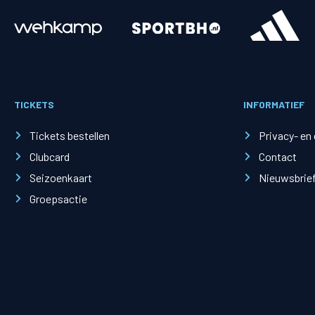
Merchandise
Supporterszak
Fanshop
Supporterszak
TICKETS
INFORMATIEF
Webshop
Vakcoördinato
Tickets bestellen
Privacy- en
Clubcard
Contact
Seizoenkaart
Nieuwsbrie
Groepsactie
Mogelijkheden
Busines
PEC Zwolle Businessclub
Baker 
Business seats
Schef