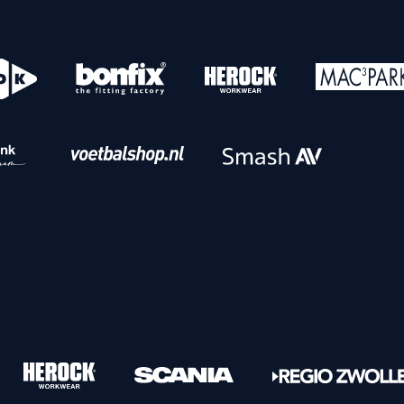
o
Download iOS
s
Download Android
nbaar vervoer
Veelgestelde vrage
Vrouwen
PEC Zwolle Vrouwen