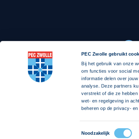
Stadionexposure
Skyb
Wedstrijdsponsorschappen
Busin
Wedstrijdarrangementen
PEC Zwolle gebruikt cook
Bij het gebruik van onze w
Regio Zwolle United
Maatschappelijk
om functies voor social m
informatie delen over jouw
Over Regio Zwolle United
Over maatschapp
analyse. Deze partners ku
verstrekt of die ze hebben
Nieuws MVO & Regio
Projecten maats
wet- en regelgeving in ach
Jaarprogramma
Goede Doelen
beheren op de privacy- en 
ANBI-stichting
Toestemmingsselectie
© 2026 PEC
Noodzakelijk