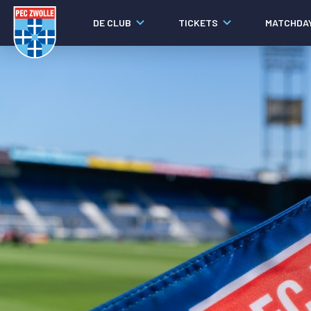
DE CLUB
TICKETS
MATCHDA
Nieuws
Laatste nieuws
Video's
Fotoverslagen
Social media
Agenda