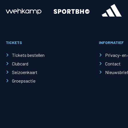
Merchandise
Supporterszak
Fanshop
Supporterszak
TICKETS
INFORMATIEF
Webshop
Vakcoördinato
Tickets bestellen
Privacy- en
Clubcard
Contact
Seizoenkaart
Nieuwsbrie
Groepsactie
Mogelijkheden
Busines
PEC Zwolle Businessclub
Baker 
Business seats
Schef