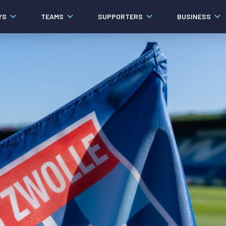
YS
TEAMS
SUPPORTERS
BUSINESS
Algemeen
Historie
Ons verhaal
Contact
Werken bij PEC Zwolle
Organisatie
Governance
Pers
Samenwerkingen
Documenten