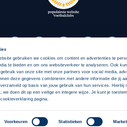
oxen
Strategisch partners
essclub
Businesspartners
Businessleden
Partners PEC Zwolle Vrouw
ies
ebsite gebruiken we cookies om content en advertenties te pers
Economie
Vitalit
edia te bieden en om ons websiteverkeer te analyseren. Ook ku
Download onze App
 gebruik van onze site met onze partners voor social media, adv
elijk
Over economie
Over
nnen deze gegevens combineren met andere informatie die jij aa
 verzameld op basis van jouw gebruik van hun services. Hierbij
chappelijk
Projecten economie
Pro
t, we doen dit op een veilige en integere wijze. Je kunt je toest
cookieverklaring pagina.
 Zwolle
Concept, Ontwerp en Technische Realisatie:
Int
Voorkeuren
Statistieken
Market