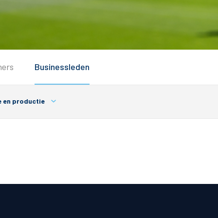
Service
ners
Businessleden
Inloggen
Contact
e en productie
Horeca