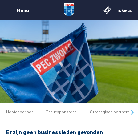
Menu
Tickets
De club
Hoofdsponsor
Tenuesponsoren
Strategisch partners
Tickets
Er zijn geen businessleden gevonden
Matchdays