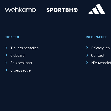
Merchandise
Supporterszak
Fanshop
Supporterszak
TICKETS
INFORMATIEF
Webshop
Vakcoördinato
Tickets bestellen
Privacy- en
Clubcard
Contact
Seizoenkaart
Nieuwsbrie
Groepsactie
Mogelijkheden
Busines
PEC Zwolle Businessclub
Baker 
Business seats
Schef