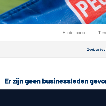
Tickets
Hoofdsponsor
Ten
Kaartverkoopinformatie
Koop tickets
Ticket Resale
Groepsactie
Groundhoppers
PEC Zwolle Vrouwen
Er zijn geen businessleden gev
Algemeen
Route 