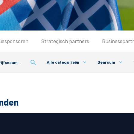
Seizoenkaart & Clubcard
uesponsoren
Strategisch partners
Businesspart
Seizoenkaart 2025/2026
Seizoenkaart Vrouwen
Alle categorieën
Dearsum
Clubcard
Voorwaarden seizoenkaart
onden
& Parkeren
PEC Zwolle App