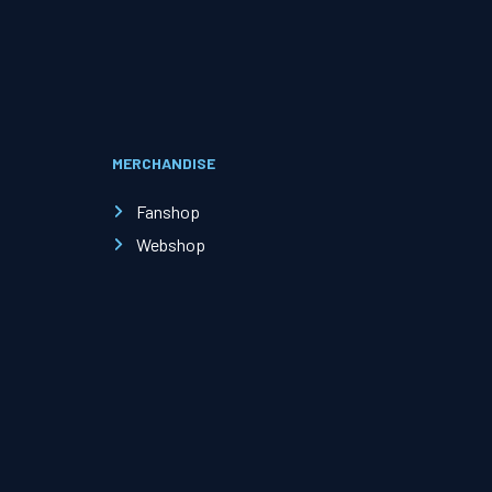
Evenementen
Open Dag
MERCHANDISE
Kinderfeestjes
Fanshop
Webshop
Nieuws & contact
Zakelijk nieuws
Zakelijke events