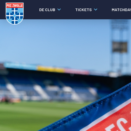
DE CLUB
TICKETS
MATCHDA
Nieuws
Social media
Agenda
Laatste nieuws
Video's
Fotoverslagen