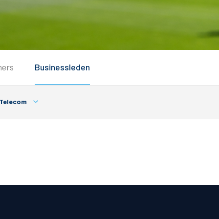
Service
ners
Businessleden
Inloggen
Contact
Telecom
Horeca