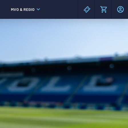
MVO & REGIO
MAC³PARK stadion
MAC³PARK stadion
Lumen Hotel & Events