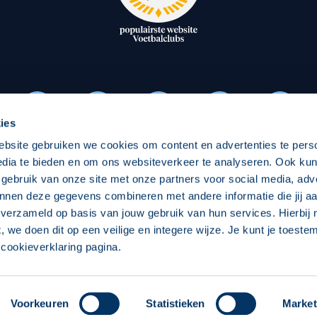
oxen
Strategisch partners
essclub
Businesspartners
Businessleden
Partners PEC Zwolle Vrouw
ies
ebsite gebruiken we cookies om content en advertenties te pers
Economie
Vitalit
edia te bieden en om ons websiteverkeer te analyseren. Ook ku
Download onze App
 gebruik van onze site met onze partners voor social media, adv
elijk
Over economie
Pro
nnen deze gegevens combineren met andere informatie die jij aa
 verzameld op basis van jouw gebruik van hun services. Hierbij
chappelijk
Projecten economie
Over
t, we doen dit op een veilige en integere wijze. Je kunt je toest
cookieverklaring pagina.
 Zwolle
Concept, Ontwerp en Technische Realisatie:
Int
Voorkeuren
Statistieken
Market