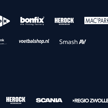
o
Download iOS
s
Download Android
nbaar vervoer
Veelgestelde vrage
Vrouwen
PEC Zwolle Vrouwen