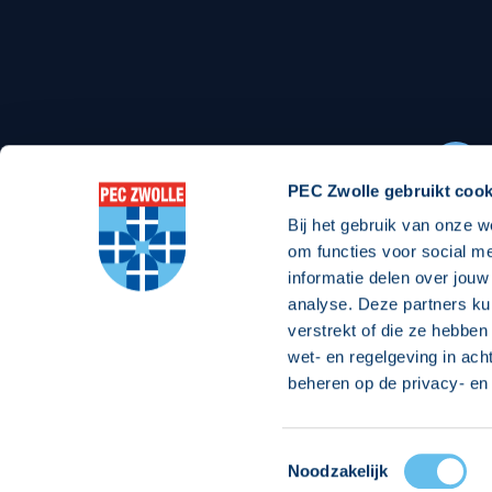
Stadionexposure
Skyb
Wedstrijdsponsorschappen
Busin
Wedstrijdarrangementen
PEC Zwolle gebruikt cook
Bij het gebruik van onze w
Regio Zwolle United
Maatschappelijk
om functies voor social m
informatie delen over jouw
Over Regio Zwolle United
Over maatschapp
analyse. Deze partners ku
verstrekt of die ze hebben
Nieuws MVO & Regio
Projecten maats
wet- en regelgeving in ach
ANBI-stichting
Goede Doelen
beheren op de privacy- en 
Jaarprogramma
Toestemmingsselectie
© 2026 PEC
Noodzakelijk