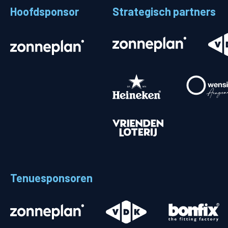
Hoofdsponsor
Strategisch partners
Stadionplattegrond
Aut
Veelgestelde vragen
Fiet
Fanshop
Ope
Heren
Spelers en staf
Programma
Uitslagen
Tenuesponsoren
Stand
Trainingsschema