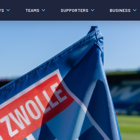
YS
TEAMS
SUPPORTERS
BUSINESS
Algemeen
Historie
Ons verhaal
Contact
Werken bij PEC Zwolle
Governance
Pers
Organisatie
Samenwerkingen
Documenten