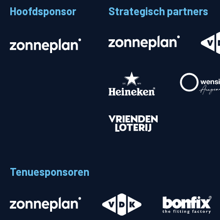
Hoofdsponsor
Strategisch partners
Stadionplattegrond
Aut
Veelgestelde vragen
Fiet
Fanshop
Ope
Heren
Spelers en staf
Programma
Uitslagen
Tenuesponsoren
Stand
Trainingsschema