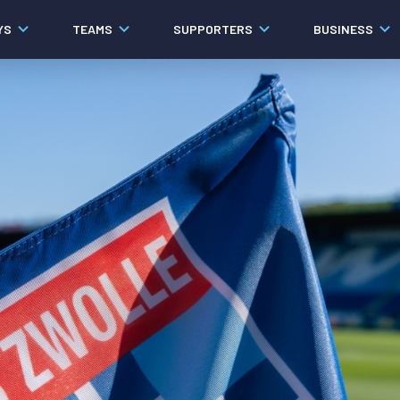
YS
TEAMS
SUPPORTERS
BUSINESS
Algemeen
Historie
Ons verhaal
Contact
Werken bij PEC Zwolle
Governance
Pers
Organisatie
Samenwerkingen
Documenten