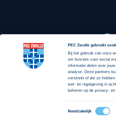
Stadionexposure
Skyb
Wedstrijdsponsorschappen
Busin
Wedstrijdarrangementen
PEC Zwolle gebruikt cook
Bij het gebruik van onze w
Regio Zwolle United
Maatschappelijk
om functies voor social m
informatie delen over jouw
Over Regio Zwolle United
Over maatschapp
analyse. Deze partners ku
verstrekt of die ze hebben
Nieuws MVO & Regio
Projecten maats
wet- en regelgeving in ach
ANBI-stichting
Goede Doelen
beheren op de privacy- en 
Jaarprogramma
Toestemmingsselectie
© 2026 PEC
Noodzakelijk