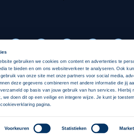
oxen
Strategisch partners
essclub
Businesspartners
Businessleden
Partners PEC Zwolle Vrouw
ies
ebsite gebruiken we cookies om content en advertenties te pers
Economie
Vitalit
edia te bieden en om ons websiteverkeer te analyseren. Ook ku
Download onze App
 gebruik van onze site met onze partners voor social media, adv
elijk
Over economie
Over
nnen deze gegevens combineren met andere informatie die jij aa
 verzameld op basis van jouw gebruik van hun services. Hierbij
chappelijk
Projecten economie
Pro
t, we doen dit op een veilige en integere wijze. Je kunt je toest
cookieverklaring pagina.
 Zwolle
Concept, Ontwerp en Technische Realisatie:
Int
Voorkeuren
Statistieken
Market