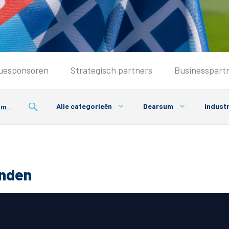
Seizoenkaart & Clubcard
uesponsoren
Strategisch partners
Businesspart
Seizoenkaart 2026/2027
Seizoenkaart Vrouwen
Alle categorieën
Dearsum
Industr
Clubcard
Voorwaarden seizoenkaart
onden
& Parkeren
PEC Zwolle App