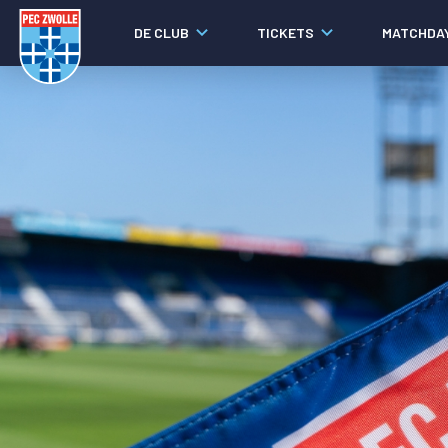
DE CLUB
TICKETS
MATCHDA
Nieuws
Video's
Fotoverslagen
Social media
Agenda
Laatste nieuws