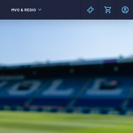
MVO & REGIO
MAC³PARK stadion
MAC³PARK stadion
Lumen Hotel & Events