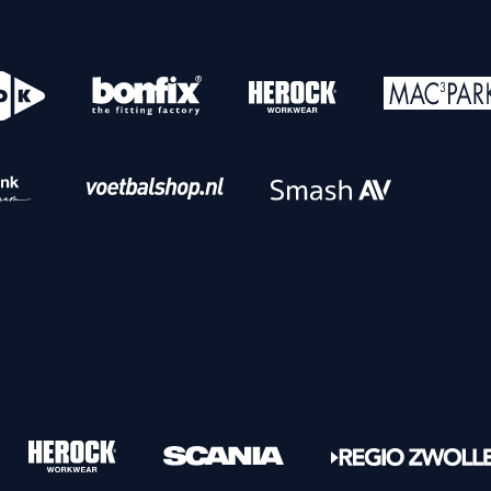
o
Download iOS
s
Download Android
nbaar vervoer
Veelgestelde vrage
Vrouwen
PEC Zwolle Vrouwen