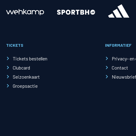
Merchandise
Supporterszak
Fanshop
Supporterszak
TICKETS
INFORMATIEF
Webshop
Vakcoördinato
Tickets bestellen
Privacy- en
Clubcard
Contact
Seizoenkaart
Nieuwsbrie
Groepsactie
Mogelijkheden
Busines
PEC Zwolle Businessclub
Baker 
Business seats
Schef