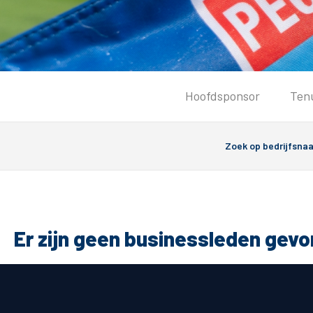
Tickets
Hoofdsponsor
Ten
Kaartverkoopinformatie
Koop tickets
Ticket Resale
Groepsactie
Groundhoppers
PEC Zwolle Vrouwen
Er zijn geen businessleden gev
Algemeen
Route 