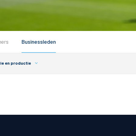
Service
ners
Businessleden
Inloggen
Contact
ie en productie
Horeca