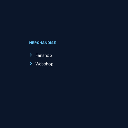
Evenementen
Open Dag
MERCHANDISE
Kinderfeestjes
Fanshop
Webshop
Nieuws & contact
Zakelijk nieuws
Zakelijke events