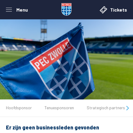
Menu
Tickets
De club
Hoofdsponsor
Tenuesponsoren
Strategisch partners
Tickets
Er zijn geen businessleden gevonden
Matchdays