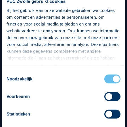
PEC Zwolle gebruikt cookies
Bij het gebruik van onze website gebruiken we cookies
om content en advertenties te personaliseren, om
functies voor social media te bieden en om ons
websiteverkeer te analyseren. Ook kunnen we informatie
delen over jouw gebruik van onze site met onze partners
voor social media, adverteren en analyse. Deze partners
kunnen deze gegevens combineren met andere
informatie die jij aan ze hebt verstrekt of die ze hebben
verzameld op basis van jouw gebruik van hun services.
Hierbij nemen wij wet- en regelgeving in acht, we doen dit
Toestemmingsselectie
op een veilige en integere wijze. Je kunt je toestemming
Noodzakelijk
beheren op de privacy- en cookieverklaring pagina.
Divisie partners
Voorkeuren
Statistieken