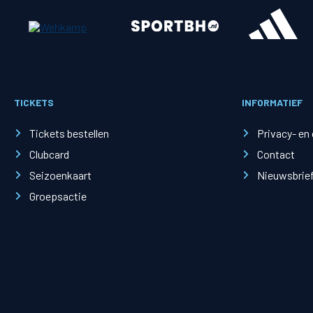
Merchandise
Supporterszak
Fanshop
Supporterszak
TICKETS
INFORMATIEF
Webshop
Vakcoördinato
Tickets bestellen
Privacy- en
Clubcard
Contact
Seizoenkaart
Nieuwsbrie
Groepsactie
Mogelijkheden
Busines
PEC Zwolle Businessclub
Baker 
Business seats
Schef