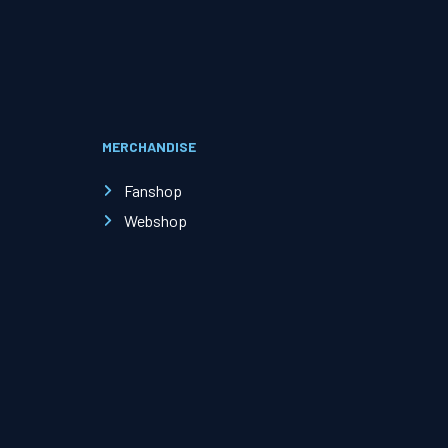
Evenementen
Open Dag
MERCHANDISE
Kinderfeestjes
Fanshop
Webshop
Nieuws & contact
Zakelijk nieuws
Zakelijke events