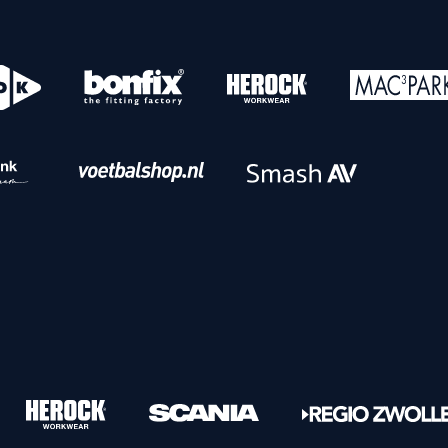
o
Download iOS
s
Download Android
nbaar vervoer
Veelgestelde vrage
Vrouwen
PEC Zwolle Vrouwen