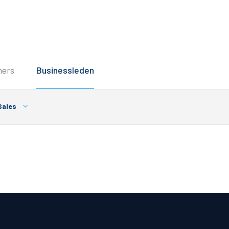
Service
ners
Businessleden
Inloggen
Contact
Sales
Horeca