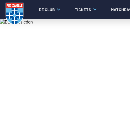
DE CLUB
TICKETS
MATCHDA
Nieuws
Laatste nieuws
Video's
Fotoverslagen
Social media
Agenda