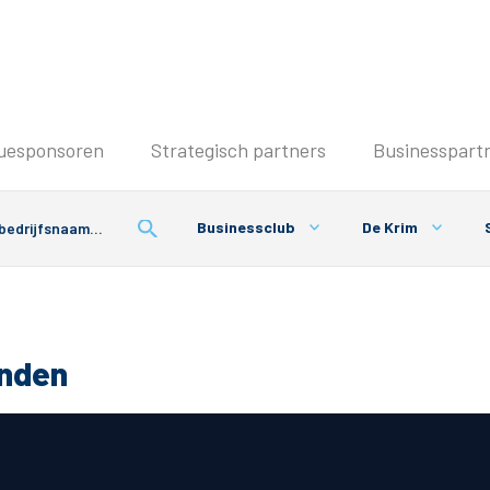
Seizoenkaart & Clubcard
uesponsoren
Strategisch partners
Businesspart
Seizoenkaart 2026/2027
Seizoenkaart Vrouwen
Businessclub
De Krim
Clubcard
Voorwaarden seizoenkaart
onden
& Parkeren
PEC Zwolle App