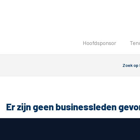
Tickets
Hoofdsponsor
Ten
Kaartverkoopinformatie
Koop tickets
Ticket Resale
Groepsactie
PEC Zwolle Vrouwen
Groundhoppers
Er zijn geen businessleden gev
Algemeen
Route 