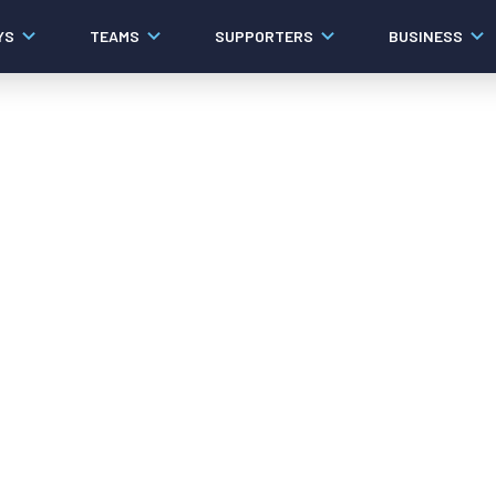
YS
TEAMS
SUPPORTERS
BUSINESS
Algemeen
Historie
Ons verhaal
Contact
Werken bij PEC Zwolle
Organisatie
Governance
Pers
Samenwerkingen
Documenten