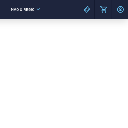
MVO & REGIO
MAC³PARK stadion
MAC³PARK stadion
Lumen Hotel & Events