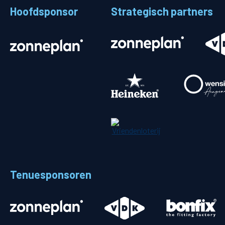
Hoofdsponsor
Strategisch partners
Stadionplattegrond
Aut
Veelgestelde vragen
Fiet
Fanshop
Ope
Heren
Spelers en staf
Programma
Uitslagen
Tenuesponsoren
Stand
Trainingsschema