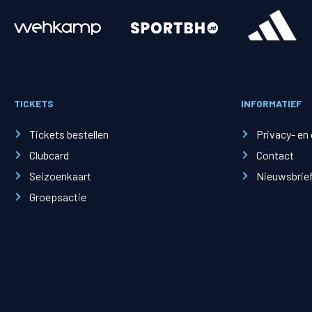
Merchandise
Supporterszak
Fanshop
Supporterszak
TICKETS
INFORMATIEF
Webshop
Vakcoördinato
Tickets bestellen
Privacy- en
Clubcard
Contact
Seizoenkaart
Nieuwsbrie
Groepsactie
Mogelijkheden
Busines
PEC Zwolle Businessclub
Baker 
Business seats
Schef