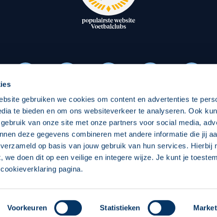
oxen
Strategisch partners
essclub
Businesspartners
Businessleden
Partners PEC Zwolle Vrouw
ies
ebsite gebruiken we cookies om content en advertenties te pers
Economie
Vitalit
edia te bieden en om ons websiteverkeer te analyseren. Ook ku
Download onze App
 gebruik van onze site met onze partners voor social media, adv
elijk
Over economie
Over
nnen deze gegevens combineren met andere informatie die jij aa
 verzameld op basis van jouw gebruik van hun services. Hierbij
chappelijk
Projecten economie
Pro
t, we doen dit op een veilige en integere wijze. Je kunt je toest
cookieverklaring pagina.
 Zwolle
Concept, Ontwerp en Technische Realisatie:
Int
Voorkeuren
Statistieken
Market