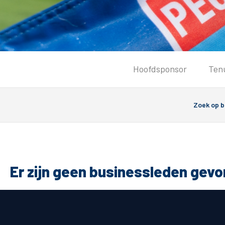
Tickets
Hoofdsponsor
Ten
Kaartverkoopinformatie
Koop tickets
Ticket Resale
Groepsactie
Groundhoppers
PEC Zwolle Vrouwen
Er zijn geen businessleden gev
Algemeen
Route 