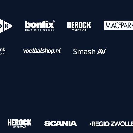
o
Download iOS
s
Download Android
nbaar vervoer
Veelgestelde vrage
Vrouwen
PEC Zwolle Vrouwen