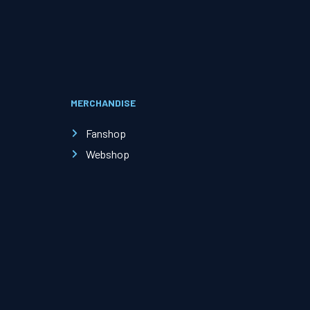
Evenementen
Open Dag
MERCHANDISE
Kinderfeestjes
Fanshop
Webshop
Nieuws & contact
Zakelijk nieuws
Zakelijke events