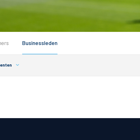
Service
ners
Businessleden
Inloggen
Contact
enten
Horeca