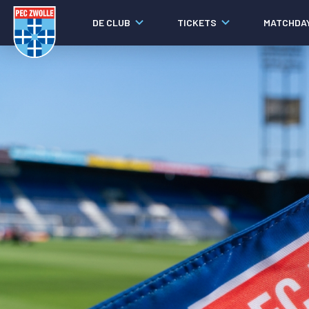
DE CLUB
TICKETS
MATCHDA
Nieuws
Video's
Fotoverslagen
Social media
Agenda
Laatste nieuws