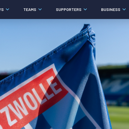
YS
TEAMS
SUPPORTERS
BUSINESS
Algemeen
Historie
Ons verhaal
Contact
Werken bij PEC Zwolle
Governance
Pers
Organisatie
Samenwerkingen
Documenten