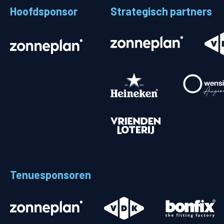
Hoofdsponsor
Strategisch partners
Stadionplattegrond
Aut
Veelgestelde vragen
Fiet
Fanshop
Ope
Heren
Spelers en staf
Programma
Uitslagen
Tenuesponsoren
Stand
Trainingsschema