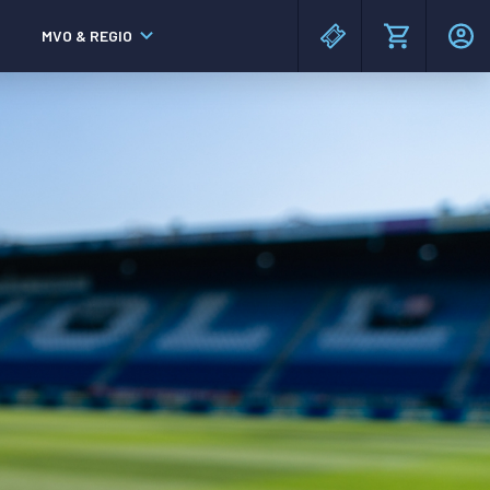
MVO & REGIO
MAC³PARK stadion
MAC³PARK stadion
Lumen Hotel & Events