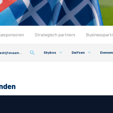
Seizoenkaart & Clubcard
uesponsoren
Strategisch partners
Businesspart
Seizoenkaart 2026/2027
Seizoenkaart Vrouwen
Skybox
Dalfsen
Evenem
Clubcard
Voorwaarden seizoenkaart
onden
& Parkeren
PEC Zwolle App