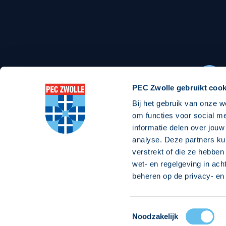
Stadionexposure
Skyb
Wedstrijdsponsorschappen
Busin
Wedstrijdarrangementen
PEC Zwolle gebruikt cook
Bij het gebruik van onze w
Regio Zwolle United
Maatschappelijk
om functies voor social m
informatie delen over jouw
Over Regio Zwolle United
Over maatschapp
analyse. Deze partners ku
verstrekt of die ze hebben
Nieuws MVO & Regio
Projecten maats
wet- en regelgeving in ach
ANBI-stichting
Goede Doelen
beheren op de privacy- en 
Jaarprogramma
Toestemmingsselectie
© 2026 PEC
Noodzakelijk