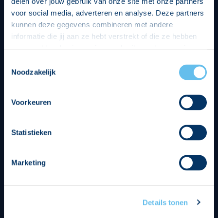
delen over jouw gebruik van onze site met onze partners
voor social media, adverteren en analyse. Deze partners
kunnen deze gegevens combineren met andere
informatie die jij aan ze hebt verstrekt of die ze hebben
verzameld op basis van jouw gebruik van hun services.
Hierbij nemen wij wet- en regelgeving in acht, we doen dit
Toestemmingsselectie
op een veilige en integere wijze. Je kunt je toestemming
Noodzakelijk
beheren op de privacy- en cookieverklaring pagina.
Divisie partners
Voorkeuren
Statistieken
Tenuesponsoren
Marketing
Details tonen