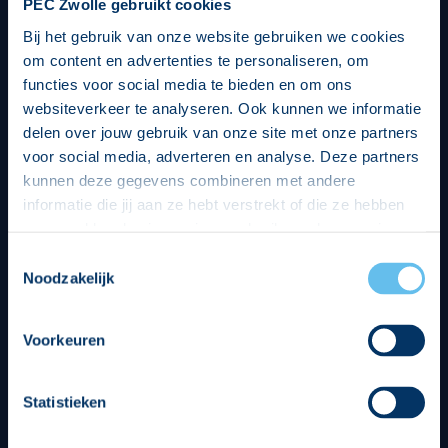
PEC Zwolle gebruikt cookies
Bij het gebruik van onze website gebruiken we cookies
om content en advertenties te personaliseren, om
functies voor social media te bieden en om ons
websiteverkeer te analyseren. Ook kunnen we informatie
delen over jouw gebruik van onze site met onze partners
voor social media, adverteren en analyse. Deze partners
kunnen deze gegevens combineren met andere
informatie die jij aan ze hebt verstrekt of die ze hebben
verzameld op basis van jouw gebruik van hun services.
Hierbij nemen wij wet- en regelgeving in acht, we doen dit
Toestemmingsselectie
op een veilige en integere wijze. Je kunt je toestemming
Noodzakelijk
beheren op de privacy- en cookieverklaring pagina.
Divisie partners
Voorkeuren
Statistieken