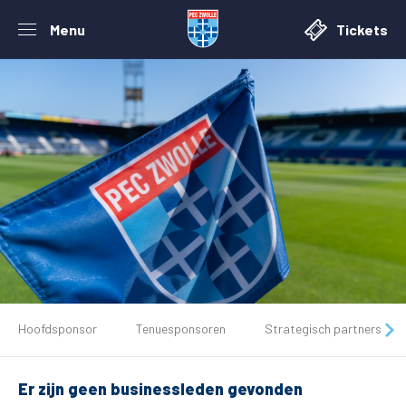
Menu
Tickets
De club
Hoofdsponsor
Tenuesponsoren
Strategisch partners
Tickets
Er zijn geen businessleden gevonden
Matchdays