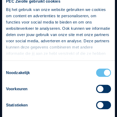
PEC Zwolle gebruikt cookies
Bij het gebruik van onze website gebruiken we cookies
om content en advertenties te personaliseren, om
functies voor social media te bieden en om ons
websiteverkeer te analyseren. Ook kunnen we informatie
delen over jouw gebruik van onze site met onze partners
voor social media, adverteren en analyse. Deze partners
kunnen deze gegevens combineren met andere
informatie die jij aan ze hebt verstrekt of die ze hebben
verzameld op basis van jouw gebruik van hun services.
Hierbij nemen wij wet- en regelgeving in acht, we doen dit
Toestemmingsselectie
op een veilige en integere wijze. Je kunt je toestemming
Noodzakelijk
beheren op de privacy- en cookieverklaring pagina.
Divisie partners
Voorkeuren
Statistieken