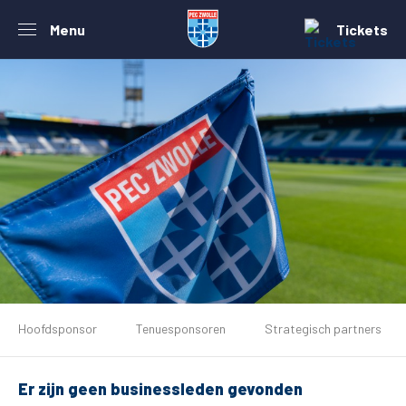
Menu
Tickets
De club
Hoofdsponsor
Tenuesponsoren
Strategisch partners
Tickets
Er zijn geen businessleden gevonden
Matchdays