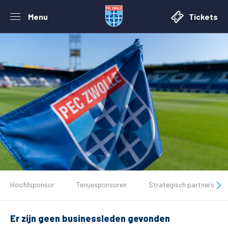
Menu
Tickets
De club
Hoofdsponsor
Tenuesponsoren
Strategisch partners
Tickets
Er zijn geen businessleden gevonden
Matchdays