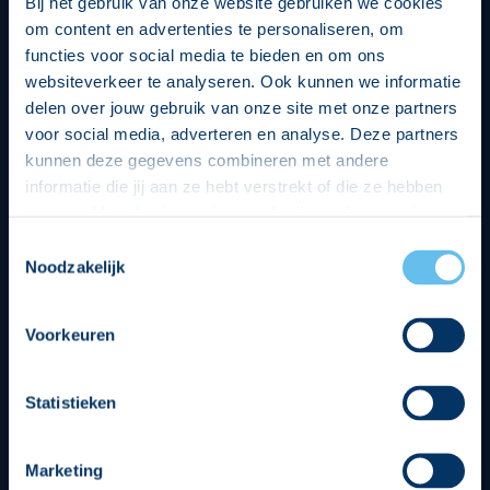
Bij het gebruik van onze website gebruiken we cookies
om content en advertenties te personaliseren, om
functies voor social media te bieden en om ons
websiteverkeer te analyseren. Ook kunnen we informatie
delen over jouw gebruik van onze site met onze partners
voor social media, adverteren en analyse. Deze partners
kunnen deze gegevens combineren met andere
informatie die jij aan ze hebt verstrekt of die ze hebben
verzameld op basis van jouw gebruik van hun services.
Hierbij nemen wij wet- en regelgeving in acht, we doen dit
Toestemmingsselectie
op een veilige en integere wijze. Je kunt je toestemming
Noodzakelijk
beheren op de privacy- en cookieverklaring pagina.
Voorkeuren
Divisie partners
Statistieken
Marketing