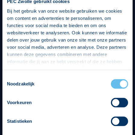
PEC Zwolle gebruikt cookies
Bij het gebruik van onze website gebruiken we cookies
om content en advertenties te personaliseren, om
functies voor social media te bieden en om ons
websiteverkeer te analyseren. Ook kunnen we informatie
delen over jouw gebruik van onze site met onze partners
voor social media, adverteren en analyse. Deze partners
kunnen deze gegevens combineren met andere
informatie die jij aan ze hebt verstrekt of die ze hebben
verzameld op basis van jouw gebruik van hun services.
Hierbij nemen wij wet- en regelgeving in acht, we doen dit
Toestemmingsselectie
op een veilige en integere wijze. Je kunt je toestemming
Noodzakelijk
beheren op de privacy- en cookieverklaring pagina.
Divisie partners
Voorkeuren
Statistieken