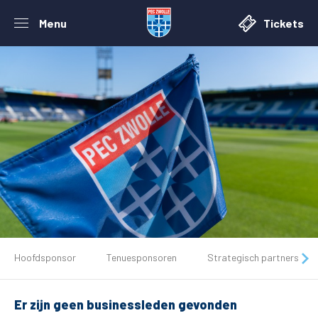
Menu
Tickets
De club
Hoofdsponsor
Tenuesponsoren
Strategisch partners
Tickets
Er zijn geen businessleden gevonden
Matchdays