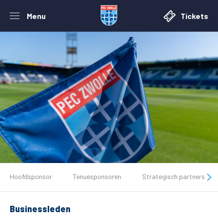
Menu
Tickets
De club
Hoofdsponsor
Tenuesponsoren
Strategisch partners
Tickets
Businessleden