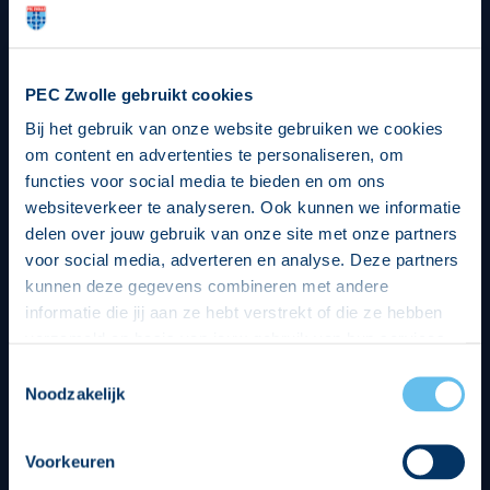
PEC Zwolle gebruikt cookies
Bij het gebruik van onze website gebruiken we cookies
om content en advertenties te personaliseren, om
functies voor social media te bieden en om ons
websiteverkeer te analyseren. Ook kunnen we informatie
delen over jouw gebruik van onze site met onze partners
voor social media, adverteren en analyse. Deze partners
kunnen deze gegevens combineren met andere
informatie die jij aan ze hebt verstrekt of die ze hebben
verzameld op basis van jouw gebruik van hun services.
Hierbij nemen wij wet- en regelgeving in acht, we doen dit
Toestemmingsselectie
op een veilige en integere wijze. Je kunt je toestemming
Noodzakelijk
beheren op de privacy- en cookieverklaring pagina.
Voorkeuren