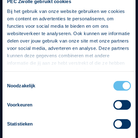
PEC Zwolle gebruikt cookies
Bij het gebruik van onze website gebruiken we cookies
om content en advertenties te personaliseren, om
functies voor social media te bieden en om ons
websiteverkeer te analyseren. Ook kunnen we informatie
delen over jouw gebruik van onze site met onze partners
voor social media, adverteren en analyse. Deze partners
kunnen deze gegevens combineren met andere
informatie die jij aan ze hebt verstrekt of die ze hebben
verzameld op basis van jouw gebruik van hun services.
Hierbij nemen wij wet- en regelgeving in acht, we doen dit
Toestemmingsselectie
op een veilige en integere wijze. Je kunt je toestemming
Noodzakelijk
beheren op de privacy- en cookieverklaring pagina.
Divisie partners
Voorkeuren
Statistieken