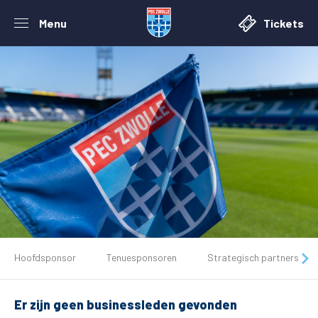
Menu
Tickets
De club
Hoofdsponsor
Tenuesponsoren
Strategisch partners
Tickets
Er zijn geen businessleden gevonden
Matchdays