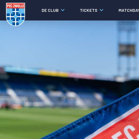
DE CLUB
TICKETS
MATCHDA
Nieuws
Laatste nieuws
Video's
Fotoverslagen
Social media
Agenda