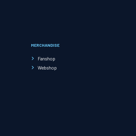
Evenementen
Open Dag
MERCHANDISE
Kinderfeestjes
Fanshop
Webshop
Nieuws & contact
Zakelijk nieuws
Zakelijke events