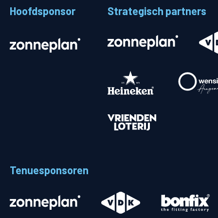
Hoofdsponsor
Strategisch partners
Stadionplattegrond
Aut
Veelgestelde vragen
Fiet
Fanshop
Ope
Heren
Spelers en staf
Programma
Uitslagen
Tenuesponsoren
Stand
Trainingsschema