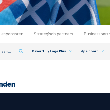
Seizoenkaart & Clubcard
uesponsoren
Strategisch partners
Businesspart
Seizoenkaart 2026/2027
Seizoenkaart Vrouwen
Baker Tilly Loge Plus
Apeldoorn
Clubcard
Voorwaarden seizoenkaart
onden
& Parkeren
PEC Zwolle App