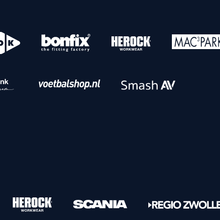
o
Download iOS
s
Download Android
nbaar vervoer
Veelgestelde vrage
Vrouwen
PEC Zwolle Vrouwen