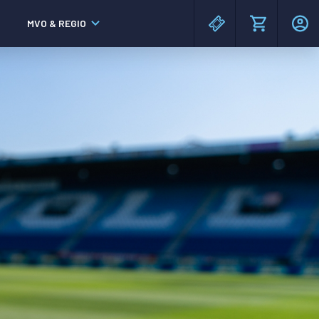
MVO & REGIO
MAC³PARK stadion
MAC³PARK stadion
Lumen Hotel & Events