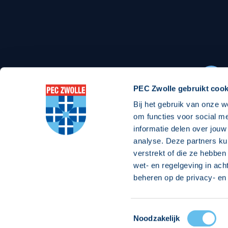
Stadionexposure
Skyb
Wedstrijdsponsorschappen
Busin
Wedstrijdarrangementen
PEC Zwolle gebruikt cook
Bij het gebruik van onze w
Regio Zwolle United
Maatschappelijk
om functies voor social m
informatie delen over jouw
Over Regio Zwolle United
Over maatschapp
analyse. Deze partners ku
verstrekt of die ze hebben
Nieuws MVO & Regio
Projecten maats
wet- en regelgeving in ach
Jaarprogramma
Goede Doelen
beheren op de privacy- en 
ANBI-stichting
Toestemmingsselectie
© 2026 PEC
Noodzakelijk