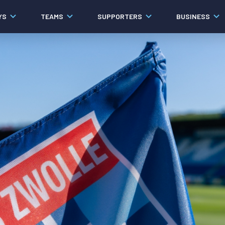
YS
TEAMS
SUPPORTERS
BUSINESS
Algemeen
Historie
Ons verhaal
Contact
Werken bij PEC Zwolle
Organisatie
Governance
Pers
Samenwerkingen
Documenten