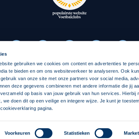
oxen
Strategisch partners
essclub
Businesspartners
Businessleden
Partners PEC Zwolle Vrouw
ies
ebsite gebruiken we cookies om content en advertenties te pers
Economie
Vitalit
edia te bieden en om ons websiteverkeer te analyseren. Ook ku
Download onze App
 gebruik van onze site met onze partners voor social media, adv
elijk
Over economie
Over
nnen deze gegevens combineren met andere informatie die jij aa
 verzameld op basis van jouw gebruik van hun services. Hierbij
chappelijk
Projecten economie
Pro
t, we doen dit op een veilige en integere wijze. Je kunt je toest
cookieverklaring pagina.
 Zwolle
Concept, Ontwerp en Technische Realisatie:
Int
Voorkeuren
Statistieken
Market