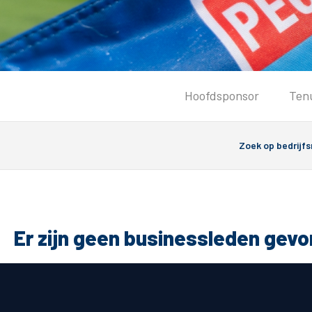
Tickets
Hoofdsponsor
Ten
Kaartverkoopinformatie
Koop tickets
Ticket Resale
Groepsactie
PEC Zwolle Vrouwen
Groundhoppers
Er zijn geen businessleden gev
Algemeen
Route 