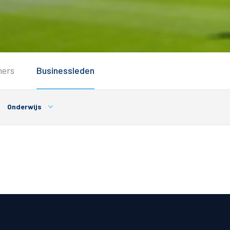
Service
ners
Businessleden
Inloggen
Contact
Onderwijs
Horeca