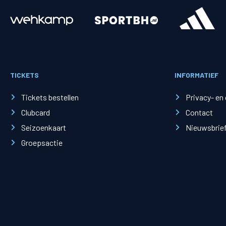
Merchandise
Supporterszak
Fanshop
Supporterszak
TICKETS
INFORMATIEF
Webshop
Vakcoördinato
Tickets bestellen
Privacy- en
Clubcard
Contact
Seizoenkaart
Nieuwsbrie
Groepsactie
Mogelijkheden
Busines
PEC Zwolle Businessclub
Baker 
Business seats
Schef