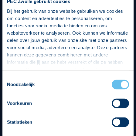
PEC Zwolle gebruikt cookies
Bij het gebruik van onze website gebruiken we cookies
om content en advertenties te personaliseren, om
functies voor social media te bieden en om ons
websiteverkeer te analyseren. Ook kunnen we informatie
delen over jouw gebruik van onze site met onze partners
voor social media, adverteren en analyse. Deze partners
kunnen deze gegevens combineren met andere
informatie die jij aan ze hebt verstrekt of die ze hebben
verzameld op basis van jouw gebruik van hun services.
Hierbij nemen wij wet- en regelgeving in acht, we doen dit
Toestemmingsselectie
op een veilige en integere wijze. Je kunt je toestemming
Noodzakelijk
beheren op de privacy- en cookieverklaring pagina.
Divisie partners
Voorkeuren
Statistieken