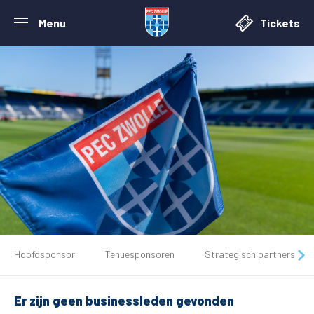
Menu
Tickets
De club
Hoofdsponsor
Tenuesponsoren
Strategisch partners
Tickets
Er zijn geen businessleden gevonden
Matchdays