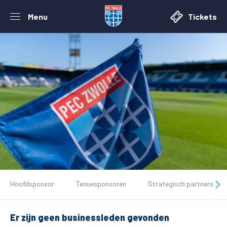
Menu
Tickets
De club
Hoofdsponsor
Tenuesponsoren
Strategisch partners
Tickets
Er zijn geen businessleden gevonden
Matchdays