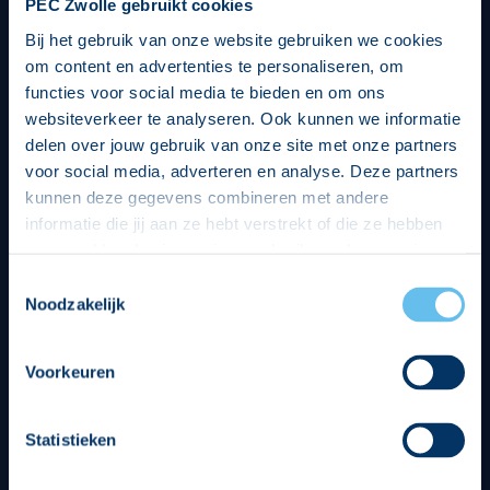
PEC Zwolle gebruikt cookies
Bij het gebruik van onze website gebruiken we cookies
om content en advertenties te personaliseren, om
functies voor social media te bieden en om ons
websiteverkeer te analyseren. Ook kunnen we informatie
delen over jouw gebruik van onze site met onze partners
voor social media, adverteren en analyse. Deze partners
kunnen deze gegevens combineren met andere
informatie die jij aan ze hebt verstrekt of die ze hebben
verzameld op basis van jouw gebruik van hun services.
Hierbij nemen wij wet- en regelgeving in acht, we doen dit
Toestemmingsselectie
op een veilige en integere wijze. Je kunt je toestemming
Noodzakelijk
beheren op de privacy- en cookieverklaring pagina.
Divisie partners
Voorkeuren
Statistieken