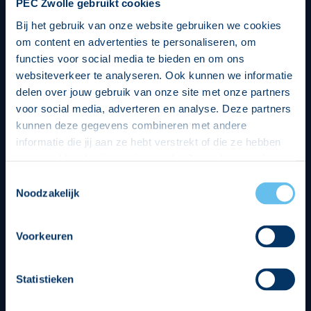
PEC Zwolle gebruikt cookies
Bij het gebruik van onze website gebruiken we cookies
om content en advertenties te personaliseren, om
functies voor social media te bieden en om ons
websiteverkeer te analyseren. Ook kunnen we informatie
delen over jouw gebruik van onze site met onze partners
voor social media, adverteren en analyse. Deze partners
kunnen deze gegevens combineren met andere
informatie die jij aan ze hebt verstrekt of die ze hebben
verzameld op basis van jouw gebruik van hun services.
Hierbij nemen wij wet- en regelgeving in acht, we doen dit
Toestemmingsselectie
op een veilige en integere wijze. Je kunt je toestemming
Noodzakelijk
beheren op de privacy- en cookieverklaring pagina.
Divisie partners
Voorkeuren
Statistieken