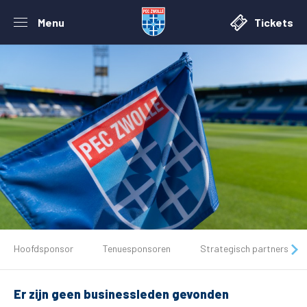
Menu
Tickets
De club
Hoofdsponsor
Tenuesponsoren
Strategisch partners
Tickets
Er zijn geen businessleden gevonden
Matchdays