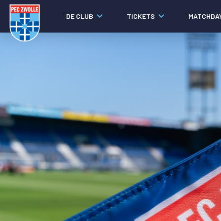
DE CLUB
TICKETS
MATCHDA
Nieuws
Laatste nieuws
Video's
Fotoverslagen
Social media
Agenda