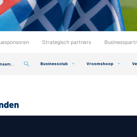
Seizoenkaart & Clubcard
uesponsoren
Strategisch partners
Businesspart
Seizoenkaart 2026/2027
Seizoenkaart Vrouwen
Businessclub
Vroomshoop
Ve
Clubcard
Voorwaarden seizoenkaart
onden
& Parkeren
PEC Zwolle App