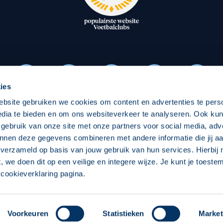
oxen
Strategisch partners
essclub
Businesspartners
Businessleden
Partners PEC Zwolle Vrouw
ies
ebsite gebruiken we cookies om content en advertenties te pers
Economie
Vitalit
edia te bieden en om ons websiteverkeer te analyseren. Ook ku
Download onze App
 gebruik van onze site met onze partners voor social media, adv
elijk
Over economie
Over
nnen deze gegevens combineren met andere informatie die jij aa
 verzameld op basis van jouw gebruik van hun services. Hierbij
chappelijk
Projecten economie
Pro
t, we doen dit op een veilige en integere wijze. Je kunt je toest
cookieverklaring pagina.
 Zwolle
Concept, Ontwerp en Technische Realisatie:
Int
Voorkeuren
Statistieken
Market