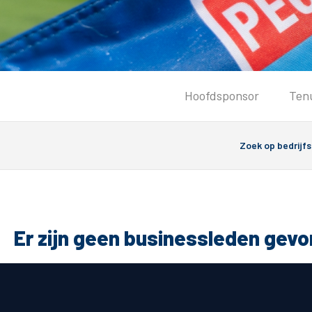
Tickets
Hoofdsponsor
Ten
Kaartverkoopinformatie
Koop tickets
Ticket Resale
Groepsactie
PEC Zwolle Vrouwen
Groundhoppers
Er zijn geen businessleden gev
Algemeen
Route 