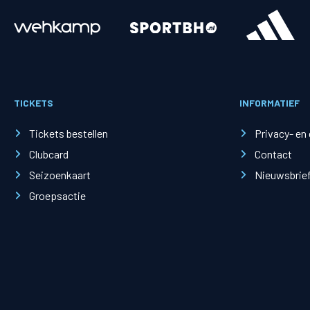
Merchandise
Supporterszak
Fanshop
Supporterszak
TICKETS
INFORMATIEF
Webshop
Vakcoördinato
Tickets bestellen
Privacy- en
Clubcard
Contact
Seizoenkaart
Nieuwsbrie
Groepsactie
Mogelijkheden
Busines
PEC Zwolle Businessclub
Baker 
Business seats
Schef