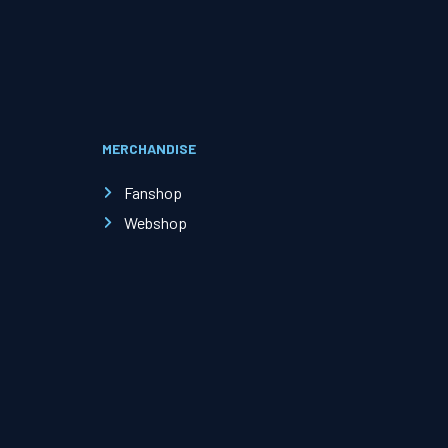
Evenementen
Open Dag
MERCHANDISE
Kinderfeestjes
Fanshop
Webshop
Nieuws & contact
Zakelijk nieuws
Zakelijke events