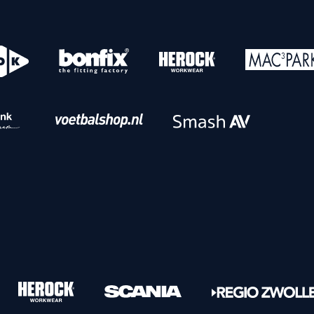
o
Download iOS
s
Download Android
nbaar vervoer
Veelgestelde vrage
Vrouwen
PEC Zwolle Vrouwen