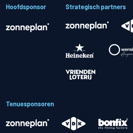
Hoofdsponsor
Strategisch partners
Stadionplattegrond
Aut
Veelgestelde vragen
Fiet
Fanshop
Ope
Heren
Spelers en staf
Programma
Uitslagen
Tenuesponsoren
Stand
Trainingsschema