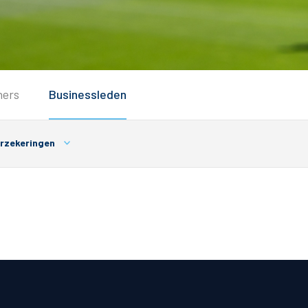
Service
ners
Businessleden
Inloggen
Contact
rzekeringen
Horeca