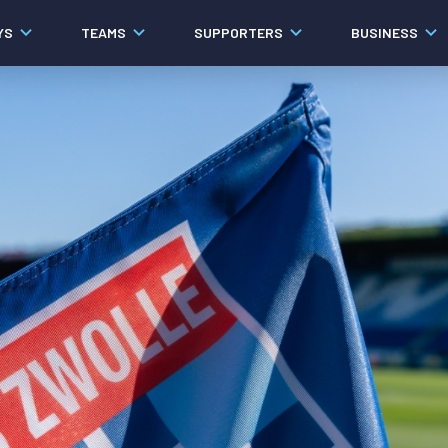
YS
TEAMS
SUPPORTERS
BUSINESS
Algemeen
Historie
Ons verhaal
Contact
Werken bij PEC Zwolle
Organisatie
Governance
Pers
Samenwerkingen
Documenten