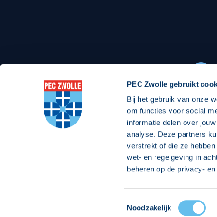
Stadionexposure
Skyb
Wedstrijdsponsorschappen
Busin
Wedstrijdarrangementen
PEC Zwolle gebruikt cook
Bij het gebruik van onze w
Regio Zwolle United
Maatschappelijk
om functies voor social m
informatie delen over jouw
Over Regio Zwolle United
Over maatschapp
analyse. Deze partners ku
verstrekt of die ze hebben
Nieuws MVO & Regio
Projecten maats
wet- en regelgeving in ach
ANBI-stichting
Goede Doelen
beheren op de privacy- en 
Jaarprogramma
Toestemmingsselectie
© 2026 PEC
Noodzakelijk