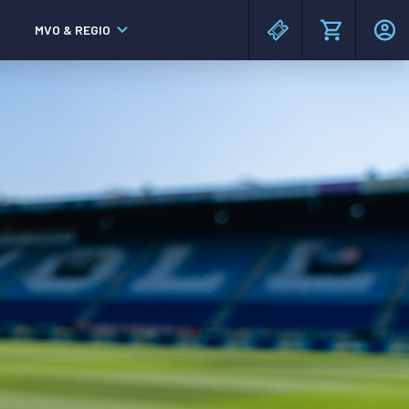
MVO & REGIO
MAC³PARK stadion
MAC³PARK stadion
Lumen Hotel & Events