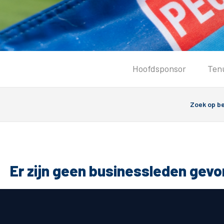
Tickets
Hoofdsponsor
Ten
Kaartverkoopinformatie
Koop tickets
Ticket Resale
Groepsactie
Groundhoppers
PEC Zwolle Vrouwen
Er zijn geen businessleden gev
Algemeen
Route 