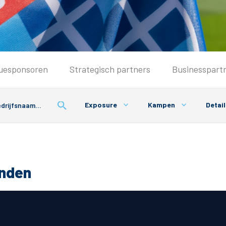
Seizoenkaart & Clubcard
uesponsoren
Strategisch partners
Businesspart
Seizoenkaart 2026/2027
Seizoenkaart Vrouwen
Exposure
Kampen
Detai
Clubcard
Voorwaarden seizoenkaart
onden
& Parkeren
PEC Zwolle App