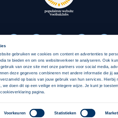
oxen
Strategisch partners
essclub
Businesspartners
Businessleden
Partners PEC Zwolle Vrouw
ies
ebsite gebruiken we cookies om content en advertenties te pers
Economie
Vitalit
edia te bieden en om ons websiteverkeer te analyseren. Ook ku
Download onze App
 gebruik van onze site met onze partners voor social media, adv
elijk
Over economie
Pro
nnen deze gegevens combineren met andere informatie die jij aa
 verzameld op basis van jouw gebruik van hun services. Hierbij
chappelijk
Projecten economie
Over
t, we doen dit op een veilige en integere wijze. Je kunt je toest
cookieverklaring pagina.
 Zwolle
Concept, Ontwerp en Technische Realisatie:
Int
Voorkeuren
Statistieken
Market