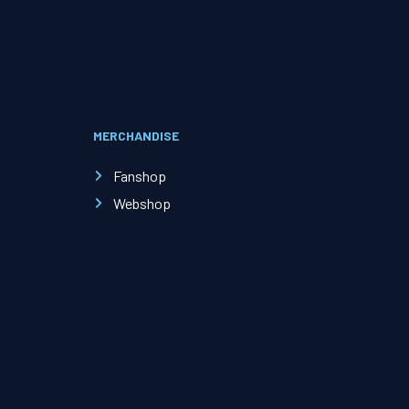
Evenementen
Open Dag
MERCHANDISE
Kinderfeestjes
Fanshop
Webshop
Nieuws & contact
Zakelijk nieuws
Zakelijke events