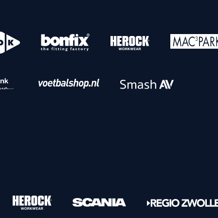
o
Download iOS
s
Download Android
nbaar vervoer
Veelgestelde vrage
Vrouwen
PEC Zwolle Vrouwen