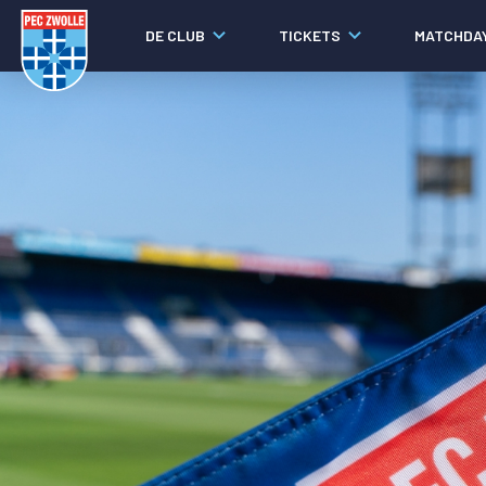
DE CLUB
TICKETS
MATCHDA
Nieuws
Social media
Agenda
Laatste nieuws
Video's
Fotoverslagen