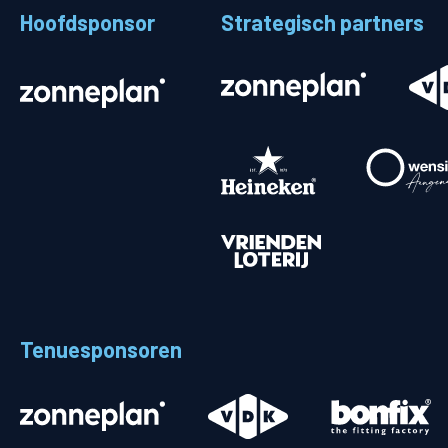
Hoofdsponsor
Strategisch partners
Stadionplattegrond
Aut
Veelgestelde vragen
Fiet
Fanshop
Ope
Heren
Spelers en staf
Programma
Uitslagen
Tenuesponsoren
Stand
Trainingsschema