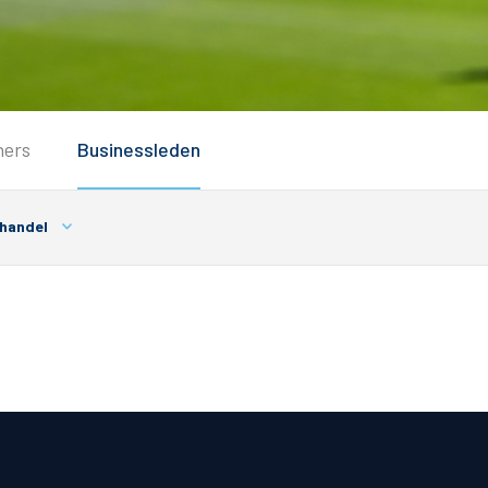
Service
ners
Businessleden
Inloggen
Contact
lhandel
Horeca