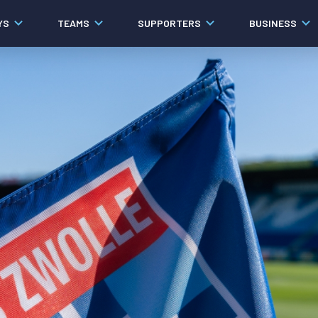
YS
TEAMS
SUPPORTERS
BUSINESS
Algemeen
Historie
Ons verhaal
Contact
Werken bij PEC Zwolle
Governance
Pers
Organisatie
Samenwerkingen
Documenten