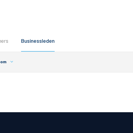
Service
ners
Businessleden
Inloggen
Contact
com
Horeca