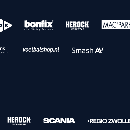
o
Download iOS
s
Download Android
nbaar vervoer
Veelgestelde vrage
Vrouwen
PEC Zwolle Vrouwen