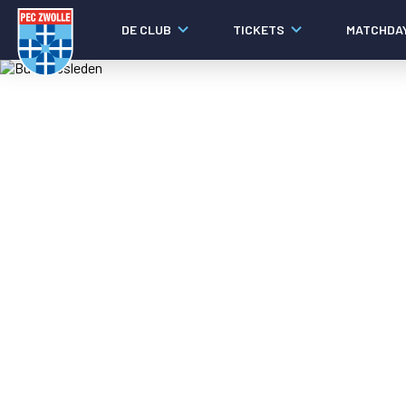
DE CLUB
TICKETS
MATCHDA
Nieuws
Laatste nieuws
Video's
Fotoverslagen
Social media
Agenda