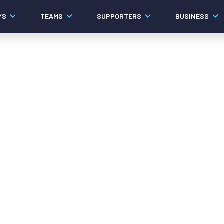
YS
TEAMS
SUPPORTERS
BUSINESS
Algemeen
Historie
Ons verhaal
Contact
Werken bij PEC Zwolle
Organisatie
Governance
Pers
Samenwerkingen
Documenten