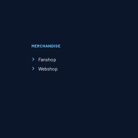
Evenementen
Open Dag
MERCHANDISE
Kinderfeestjes
Fanshop
Webshop
Nieuws & contact
Zakelijk nieuws
Zakelijke events