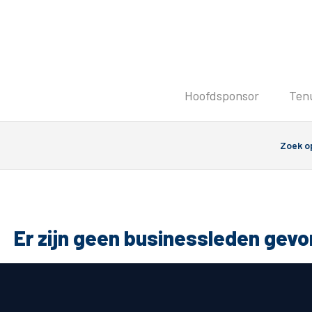
Tickets
Hoofdsponsor
Ten
Kaartverkoopinformatie
Koop tickets
Ticket Resale
Groepsactie
PEC Zwolle Vrouwen
Groundhoppers
Er zijn geen businessleden gev
Algemeen
Route 