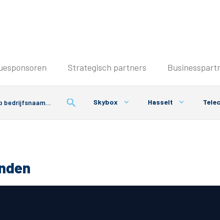
Seizoenkaart & Clubcard
uesponsoren
Strategisch partners
Businesspart
Seizoenkaart 2026/2027
Seizoenkaart Vrouwen
Skybox
Hasselt
Tele
Clubcard
Voorwaarden seizoenkaart
onden
& Parkeren
PEC Zwolle App