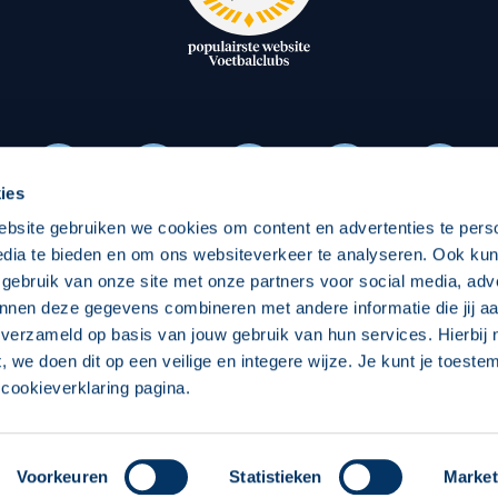
oxen
Strategisch partners
essclub
Businesspartners
Businessleden
Partners PEC Zwolle Vrouw
ies
ebsite gebruiken we cookies om content en advertenties te pers
Economie
Vitalit
edia te bieden en om ons websiteverkeer te analyseren. Ook ku
Download onze App
 gebruik van onze site met onze partners voor social media, adv
elijk
Over economie
Over
nnen deze gegevens combineren met andere informatie die jij aa
 verzameld op basis van jouw gebruik van hun services. Hierbij
chappelijk
Projecten economie
Pro
t, we doen dit op een veilige en integere wijze. Je kunt je toest
cookieverklaring pagina.
 Zwolle
Concept, Ontwerp en Technische Realisatie:
Int
Voorkeuren
Statistieken
Market