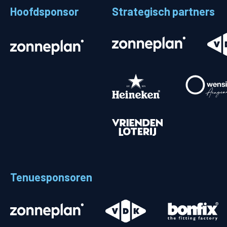
Hoofdsponsor
Strategisch partners
Stadionplattegrond
Aut
Veelgestelde vragen
Fiet
Fanshop
Ope
Heren
Spelers en staf
Programma
Uitslagen
Tenuesponsoren
Stand
Trainingsschema