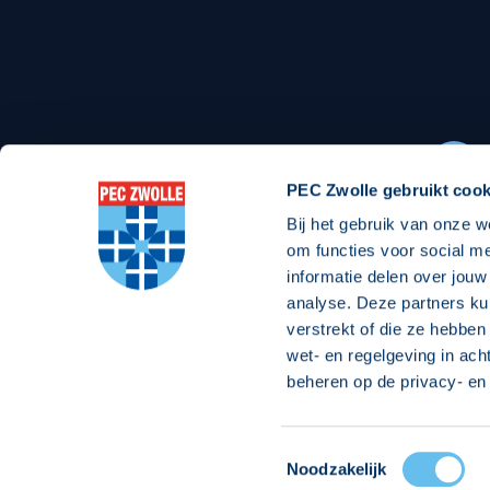
Stadionexposure
Skyb
Wedstrijdsponsorschappen
Busin
Wedstrijdarrangementen
PEC Zwolle gebruikt cook
Bij het gebruik van onze w
Regio Zwolle United
Maatschappelijk
om functies voor social m
informatie delen over jouw
Over Regio Zwolle United
Over maatschapp
analyse. Deze partners ku
verstrekt of die ze hebben
Nieuws MVO & Regio
Projecten maats
wet- en regelgeving in ach
Jaarprogramma
Goede Doelen
beheren op de privacy- en 
ANBI-stichting
Toestemmingsselectie
© 2026 PEC
Noodzakelijk