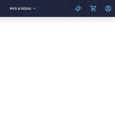
MVO & REGIO
MAC³PARK stadion
MAC³PARK stadion
Lumen Hotel & Events