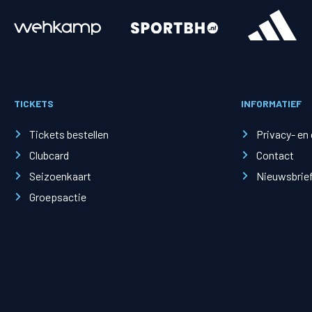
Merchandise
Supporterszak
Fanshop
Supporterszak
TICKETS
INFORMATIEF
Webshop
Vakcoördinato
Tickets bestellen
Privacy- en
Clubcard
Contact
Seizoenkaart
Nieuwsbrie
Groepsactie
Mogelijkheden
Busines
PEC Zwolle Businessclub
Baker 
Business seats
Schef