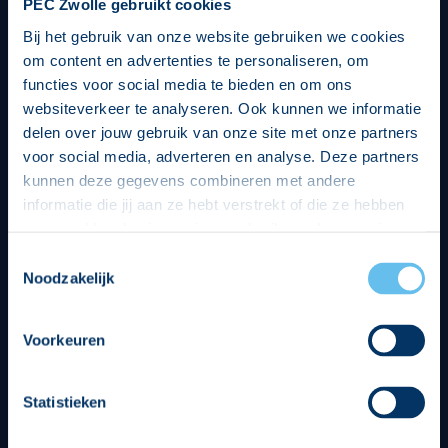
PEC Zwolle gebruikt cookies
Bij het gebruik van onze website gebruiken we cookies
om content en advertenties te personaliseren, om
functies voor social media te bieden en om ons
websiteverkeer te analyseren. Ook kunnen we informatie
delen over jouw gebruik van onze site met onze partners
voor social media, adverteren en analyse. Deze partners
kunnen deze gegevens combineren met andere
informatie die jij aan ze hebt verstrekt of die ze hebben
verzameld op basis van jouw gebruik van hun services.
Hierbij nemen wij wet- en regelgeving in acht, we doen dit
Toestemmingsselectie
op een veilige en integere wijze. Je kunt je toestemming
Noodzakelijk
beheren op de privacy- en cookieverklaring pagina.
Divisie partners
Voorkeuren
Statistieken