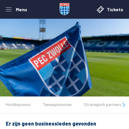
Menu
Tickets
De club
Hoofdsponsor
Tenuesponsoren
Strategisch partners
Tickets
Er zijn geen businessleden gevonden
Matchdays