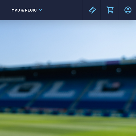
MVO & REGIO
MAC³PARK stadion
MAC³PARK stadion
Lumen Hotel & Events