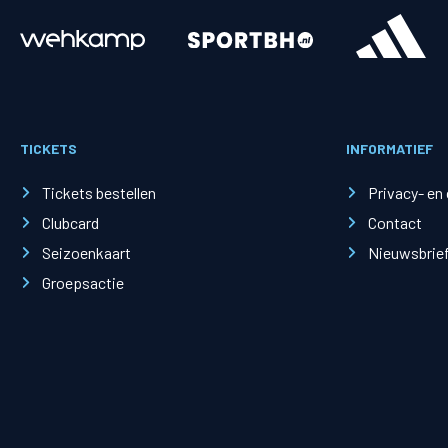
Merchandise
Supporterszak
Fanshop
Supporterszak
TICKETS
INFORMATIEF
Webshop
Vakcoördinato
Tickets bestellen
Privacy- en
Clubcard
Contact
Seizoenkaart
Nieuwsbrie
Groepsactie
Mogelijkheden
Busines
PEC Zwolle Businessclub
Baker 
Business seats
Schef