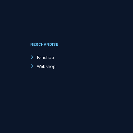
Evenementen
Open Dag
MERCHANDISE
Kinderfeestjes
Fanshop
Webshop
Nieuws & contact
Zakelijk nieuws
Zakelijke events