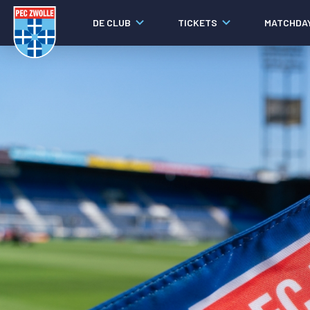
DE CLUB
TICKETS
MATCHDA
Nieuws
Laatste nieuws
Video's
Fotoverslagen
Social media
Agenda