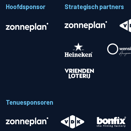
Hoofdsponsor
Strategisch partners
Stadionplattegrond
Aut
Veelgestelde vragen
Fiet
Fanshop
Ope
Heren
Spelers en staf
Programma
Uitslagen
Tenuesponsoren
Stand
Trainingsschema