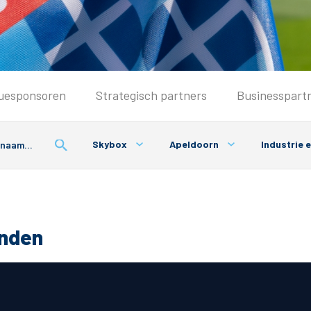
Seizoenkaart & Clubcard
uesponsoren
Strategisch partners
Businesspart
Seizoenkaart 2026/2027
Seizoenkaart Vrouwen
Skybox
Apeldoorn
Industrie 
Clubcard
Voorwaarden seizoenkaart
onden
& Parkeren
PEC Zwolle App