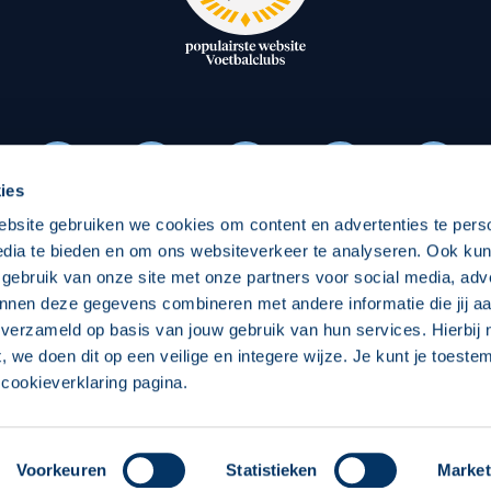
oxen
Strategisch partners
essclub
Businesspartners
Businessleden
Partners PEC Zwolle Vrouw
ies
ebsite gebruiken we cookies om content en advertenties te pers
Economie
Vitalit
edia te bieden en om ons websiteverkeer te analyseren. Ook ku
Download onze App
 gebruik van onze site met onze partners voor social media, adv
elijk
Over economie
Over
nnen deze gegevens combineren met andere informatie die jij aa
 verzameld op basis van jouw gebruik van hun services. Hierbij
chappelijk
Projecten economie
Pro
t, we doen dit op een veilige en integere wijze. Je kunt je toest
cookieverklaring pagina.
 Zwolle
Concept, Ontwerp en Technische Realisatie:
Int
Voorkeuren
Statistieken
Market