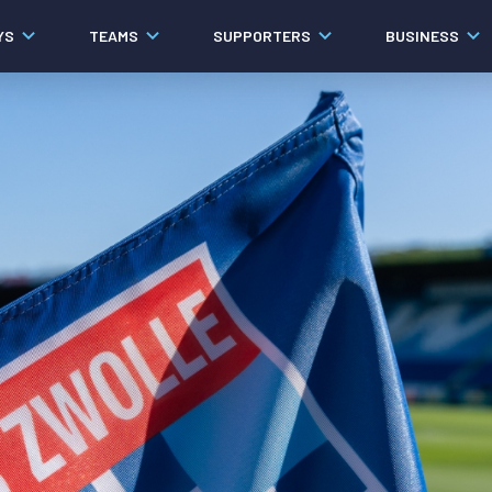
YS
TEAMS
SUPPORTERS
BUSINESS
Algemeen
Historie
Ons verhaal
Contact
Werken bij PEC Zwolle
Organisatie
Governance
Pers
Samenwerkingen
Documenten