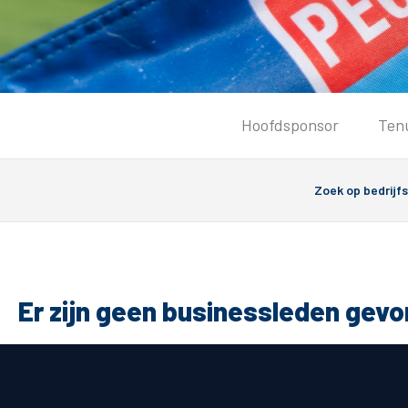
Tickets
Hoofdsponsor
Ten
Kaartverkoopinformatie
Koop tickets
Ticket Resale
Groepsactie
PEC Zwolle Vrouwen
Groundhoppers
Er zijn geen businessleden gev
Algemeen
Route 