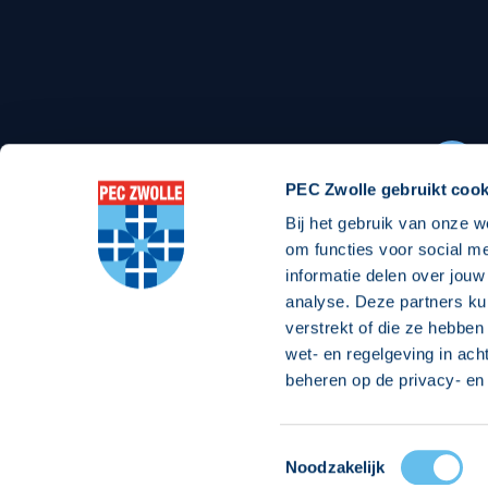
Stadionexposure
Skyb
Wedstrijdsponsorschappen
Busin
Wedstrijdarrangementen
PEC Zwolle gebruikt cook
Bij het gebruik van onze w
Regio Zwolle United
Maatschappelijk
om functies voor social m
informatie delen over jouw
Over Regio Zwolle United
Over maatschapp
analyse. Deze partners ku
verstrekt of die ze hebben
Nieuws MVO & Regio
Projecten maats
wet- en regelgeving in ach
Jaarprogramma
Goede Doelen
beheren op de privacy- en 
ANBI-stichting
Toestemmingsselectie
© 2026 PEC
Noodzakelijk