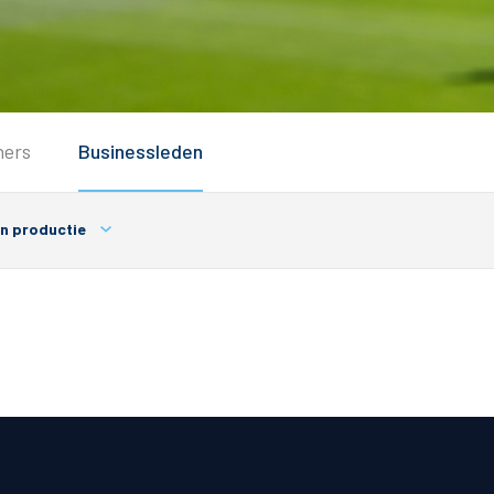
Service
ners
Businessleden
Inloggen
Contact
en productie
Horeca