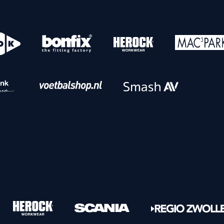
o
Download iOS
s
Download Android
nbaar vervoer
Veelgestelde vrage
Vrouwen
PEC Zwolle Vrouwen