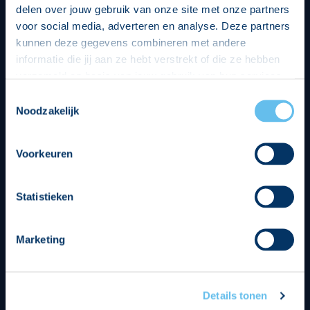
Strategisch partners
delen over jouw gebruik van onze site met onze partners
voor social media, adverteren en analyse. Deze partners
kunnen deze gegevens combineren met andere
informatie die jij aan ze hebt verstrekt of die ze hebben
verzameld op basis van jouw gebruik van hun services.
Hierbij nemen wij wet- en regelgeving in acht, we doen dit
Toestemmingsselectie
op een veilige en integere wijze. Je kunt je toestemming
Noodzakelijk
beheren op de privacy- en cookieverklaring pagina.
Voorkeuren
Statistieken
Marketing
Details tonen