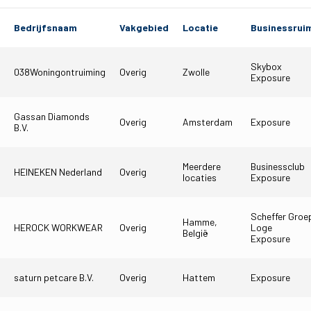
Tickets
Bedrijfsnaam
Vakgebied
Locatie
Businessruim
Matchdays
Skybox
038Woningontruiming
Overig
Zwolle
Teams
Exposure
Supporters
Gassan Diamonds
Overig
Amsterdam
Exposure
B.V.
Business
Meerdere
Businessclub
HEINEKEN Nederland
Overig
locaties
Exposure
MVO & Regio
Fanshop
Scheffer Groe
Hamme,
HEROCK WORKWEAR
Overig
Loge
België
Exposure
saturn petcare B.V.
Overig
Hattem
Exposure