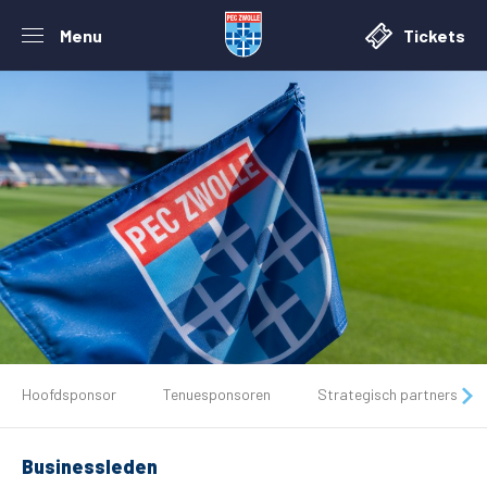
Menu
Tickets
Hoofdsponsor
Tenuesponsoren
Strategisch partners
De club
Businessleden