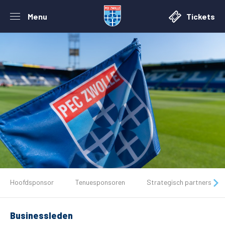
Menu
Tickets
Hoofdsponsor
Tenuesponsoren
Strategisch partners
De club
Businessleden
Tickets