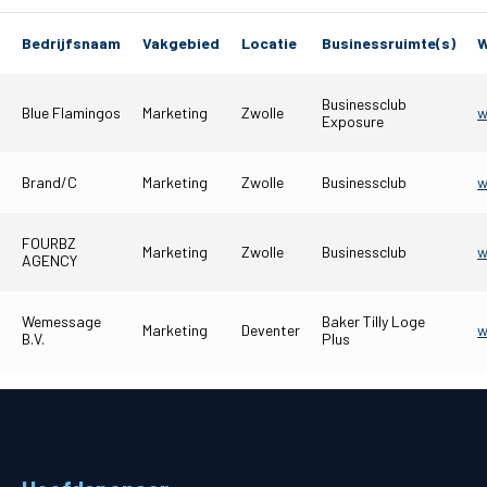
Matchdays
Bedrijfsnaam
Vakgebied
Locatie
Businessruimte(s)
W
Teams
Businessclub
Blue Flamingos
Marketing
Zwolle
w
Exposure
Supporters
Brand/C
Marketing
Zwolle
Businessclub
w
Business
FOURBZ
MVO & Regio
Marketing
Zwolle
Businessclub
w
AGENCY
Fanshop
Wemessage
Baker Tilly Loge
Marketing
Deventer
w
B.V.
Plus