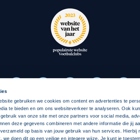
ies
ebsite gebruiken we cookies om content en advertenties te pers
edia te bieden en om ons websiteverkeer te analyseren. Ook ku
Download onze App
 gebruik van onze site met onze partners voor social media, adv
nnen deze gegevens combineren met andere informatie die jij aa
 verzameld op basis van jouw gebruik van hun services. Hierbij
t, we doen dit op een veilige en integere wijze. Je kunt je toest