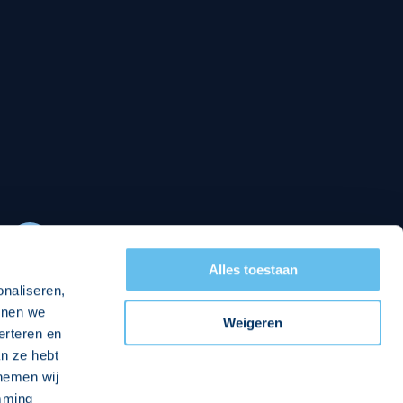
Alles toestaan
onaliseren,
nnen we
Weigeren
erteren en
n ze hebt
 nemen wij
emming