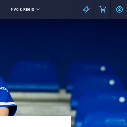
MVO & REGIO
MAC³PARK stadion
MAC³PARK stadion
Lumen Hotel & Events