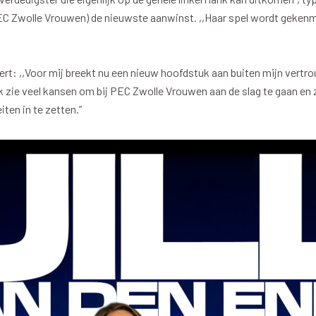
 Zwolle Vrouwen) de nieuwste aanwinst. ,,Haar spel wordt gekenme
o
Download iOS
s
Download Android
nbaar vervoer
Veelgestelde vrage
eert: ,,Voor mij breekt nu een nieuw hoofdstuk aan buiten mijn vert
. Ik zie veel kansen om bij PEC Zwolle Vrouwen aan de slag te gaan en
iten in te zetten.”
Vrouwen
PEC Zwolle Vrouwen