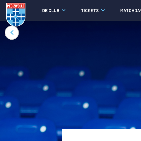
DE CLUB
TICKETS
MATCHDA
Nieuws
Laatste nieuws
Video's
Fotoverslagen
Social media
Agenda