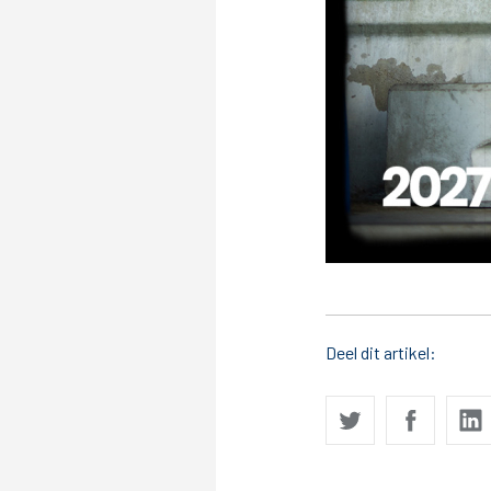
Stadionexposure
Skyb
Wedstrijdsponsorschappen
Busin
Wedstrijdarrangementen
Regio Zwolle United
Maatschappelijk
Over Regio Zwolle United
Over maatschapp
Nieuws MVO & Regio
Projecten maats
Deel dit artikel:
Jaarprogramma
Goede Doelen
ANBI-stichting