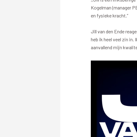
Kogelman (manager PEC
Stadionplattegrond
Aut
en fysieke kracht.”
Veelgestelde vragen
Fiet
Fanshop
Ope
Jill van den Ende reag
heb ik heel veel zin in
aanvallend mijn kwalite
Heren
Spelers en staf
Programma
Uitslagen
Stand
Trainingsschema