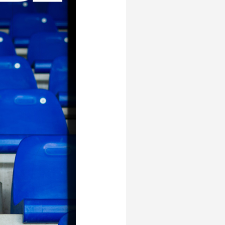
Evenementen
Open Dag
Kinderfeestjes
Nieuws & contact
Zakelijk nieuws
Zakelijke events