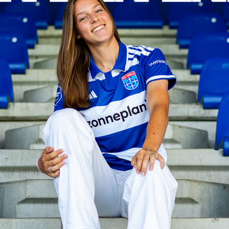
en
Supportersclubs
en
Supportersclub
ren
Kidsclub
Zwolsch Supporters Collectief
Juniorclub
sruimtes
Sponsoren
Tilly Loge Plus
Hoofdsponsor
fer Groep Loge
Tenuesponsoren