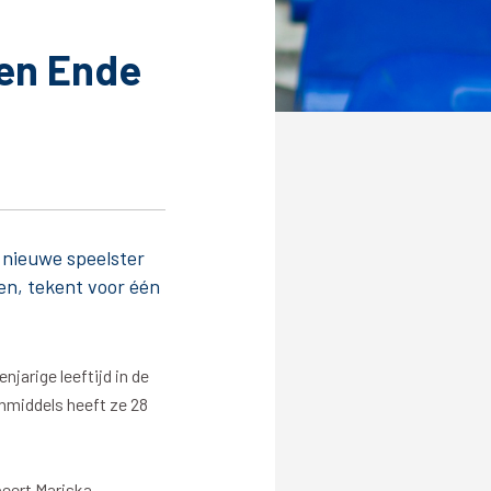
den Ende
Service
Inloggen
Contact
 nieuwe speelster
ken, tekent voor één
jarige leeftijd in de
nmiddels heeft ze 28
Horeca
ypeert Mariska