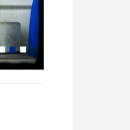
PEC Zwolle Business App
Contact
en
eit
Uitgelicht
 vitaliteit
Clubhuis Regio Zwolle
jecten vitaliteit
Maatschappelijke Diensttijd
Week van de Vitaliteit
Playing for Success
PEC kicks ASS
Talentontwikkeling