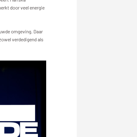
rkt door veel energie
Betalen
n
rouwde omgeving. Daar
 zowel verdedigend als