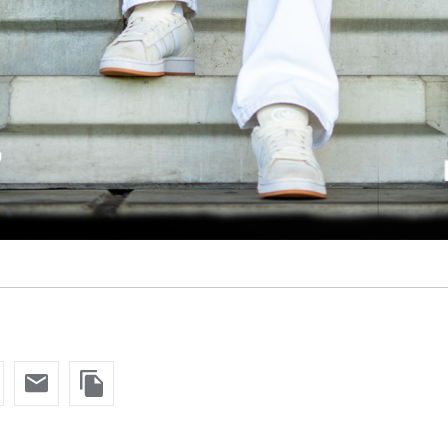
oxen
Strategisch partners
essclub
Businesspartners
Businessleden
Partners PEC Zwolle Vrouw
Economie
Vitalit
elijk
Over economie
Over
chappelijk
Projecten economie
Pro