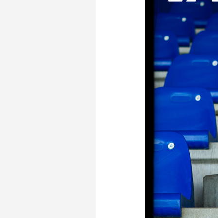
Merchandise
Supporterszak
Fanshop
Supporterszak
Webshop
Vakcoördinato
Mogelijkheden
Busines
PEC Zwolle Businessclub
Baker 
Business seats
Schef