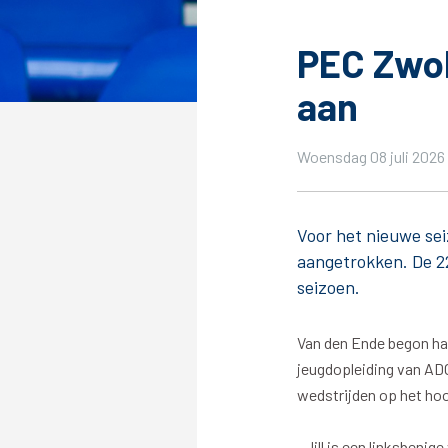
PEC Zwol
aan
Tickets
Kaartverkoopinformatie
Woensdag 08 juli 2026 
Koop tickets
Ticket Resale
Voor het nieuwe se
Groepsactie
aangetrokken. De 22
PEC Zwolle Vrouwen
seizoen.
Groundhoppers
Van den Ende begon haar
jeugdopleiding van ADO
wedstrijden op het ho
Algemeen
Route 
,,Jill is een linksbeni