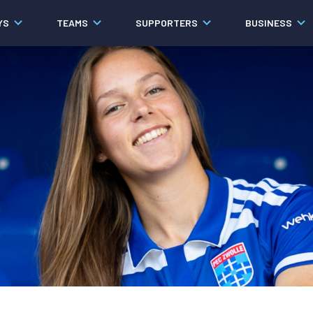
YS
TEAMS
SUPPORTERS
BUSINESS
Algemeen
Historie
Ons verhaal
Contact
Werken bij PEC Zwolle
Organisatie
Governance
Pers
Samenwerkingen
Documenten