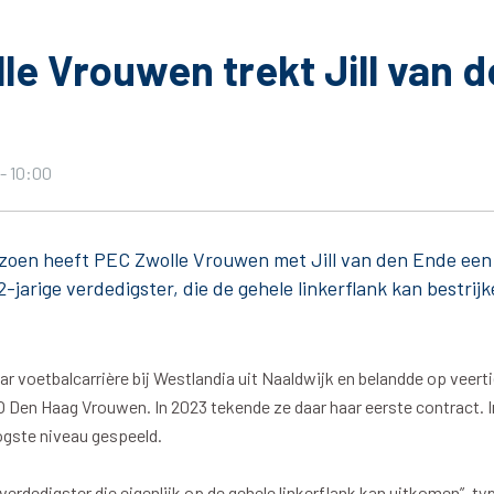
le Vrouwen trekt Jill van 
Seizoenkaart & Clubcard
Seizoenkaart 2026/2027
- 10:00
Seizoenkaart Vrouwen
Clubcard
izoen heeft PEC Zwolle Vrouwen met Jill van den Ende een
Voorwaarden seizoenkaart
-jarige verdedigster, die de gehele linkerflank kan bestrij
 voetbalcarrière bij Westlandia uit Naaldwijk en belandde op veertien
 Den Haag Vrouwen. In 2023 tekende ze daar haar eerste contract. I
ogste niveau gespeeld.
& Parkeren
PEC Zwolle App
ge verdedigster die eigenlijk op de gehele linkerflank kan uitkomen”, t