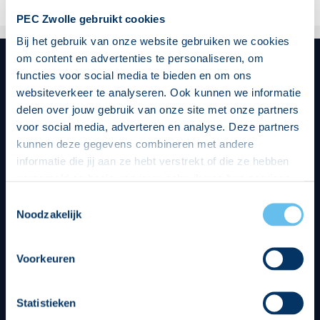
PEC Zwolle gebruikt cookies
Bij het gebruik van onze website gebruiken we cookies
om content en advertenties te personaliseren, om
functies voor social media te bieden en om ons
websiteverkeer te analyseren. Ook kunnen we informatie
Hoofdsponsor
delen over jouw gebruik van onze site met onze partners
voor social media, adverteren en analyse. Deze partners
kunnen deze gegevens combineren met andere
informatie die jij aan ze hebt verstrekt of die ze hebben
verzameld op basis van jouw gebruik van hun services.
Hierbij nemen wij wet- en regelgeving in acht, we doen dit
Toestemmingsselectie
Strategisch partners
op een veilige en integere wijze. Je kunt je toestemming
Noodzakelijk
beheren op de privacy- en cookieverklaring pagina.
Voorkeuren
Statistieken