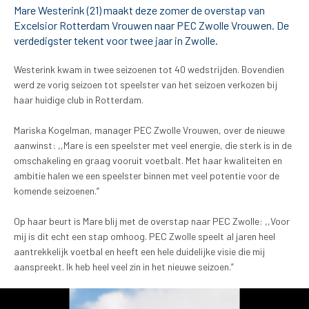
Mare Westerink (21) maakt deze zomer de overstap van
Excelsior Rotterdam Vrouwen naar PEC Zwolle Vrouwen. De
Tickets
verdedigster tekent voor twee jaar in Zwolle.
Matchdays
Westerink kwam in twee seizoenen tot 40 wedstrijden. Bovendien
werd ze vorig seizoen tot speelster van het seizoen verkozen bij
Teams
haar huidige club in Rotterdam.
Mariska Kogelman, manager PEC Zwolle Vrouwen, over de nieuwe
Supporters
aanwinst: ,,Mare is een speelster met veel energie, die sterk is in de
omschakeling en graag vooruit voetbalt. Met haar kwaliteiten en
Business
ambitie halen we een speelster binnen met veel potentie voor de
komende seizoenen.”
MVO & Regio
Op haar beurt is Mare blij met de overstap naar PEC Zwolle: ,,Voor
Fanshop
mij is dit echt een stap omhoog. PEC Zwolle speelt al jaren heel
aantrekkelijk voetbal en heeft een hele duidelijke visie die mij
aanspreekt. Ik heb heel veel zin in het nieuwe seizoen.”