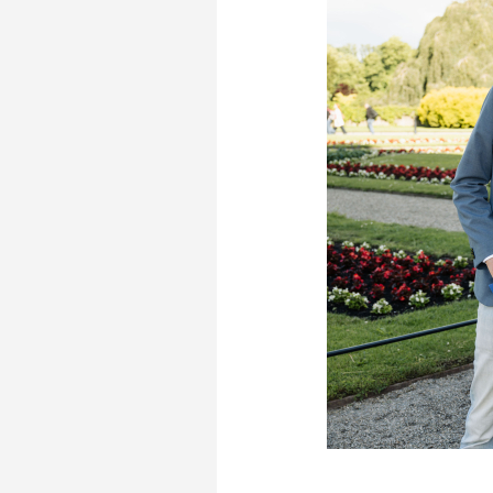
Stadionplattegrond
Aut
Veelgestelde vragen
Fiet
Fanshop
Ope
Heren
Spelers en staf
Programma
Uitslagen
Stand
Trainingsschema