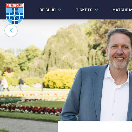
DE CLUB
TICKETS
MATCHDA
Nieuws
Laatste nieuws
Video's
Fotoverslagen
Social media
Agenda