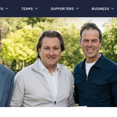
YS
TEAMS
SUPPORTERS
BUSINESS
Algemeen
Historie
Ons verhaal
Contact
Werken bij PEC Zwolle
Organisatie
Governance
Pers
Samenwerkingen
Documenten