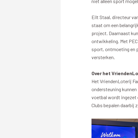
niet alleen sport mogel
Stadionexposure
Skyb
Wedstrijdsponsorschappen
Busin
Eilt Staal, directeur v
Wedstrijdarrangementen
staat om een belangrij
project. Daarnaast kun
ontwikkeling. Met PEC 
sport, ontmoeting en 
versterken.
Regio Zwolle United
Maatschappelijk
Over het VriendenLo
Het VriendenLoterij Fa
Over Regio Zwolle United
Over maatschapp
ondersteuning kunnen a
Nieuws MVO & Regio
Projecten maats
voetbal wordt ingezet 
Jaarprogramma
Goede Doelen
Clubs bepalen daarbij z
ANBI-stichting