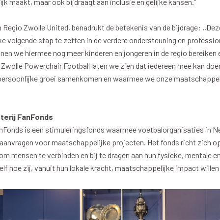
ijk maakt, maar ook bijdraagt aan inclusie en gelijke kansen.”
oxen
Strategisch partners
essclub
Businesspartners
an Regio Zwolle United, benadrukt de betekenis van de bijdrage: ,,Deze
Businessleden
ke volgende stap te zetten in de verdere ondersteuning en profession
Partners PEC Zwolle Vrouw
nen we hiermee nog meer kinderen en jongeren in de regio bereiken 
Zwolle Powerchair Football laten we zien dat iedereen mee kan doen
persoonlijke groei samenkomen en waarmee we onze maatschappeli
Economie
Vitalit
terij FanFonds
nFonds is een stimuleringsfonds waarmee voetbalorganisaties in Ne
elijk
Over economie
Over
anvragen voor maatschappelijke projecten. Het fonds richt zich op 
chappelijk
Projecten economie
Pro
om mensen te verbinden en bij te dragen aan hun fysieke, mentale en
elf hoe zij, vanuit hun lokale kracht, maatschappelijke impact wille