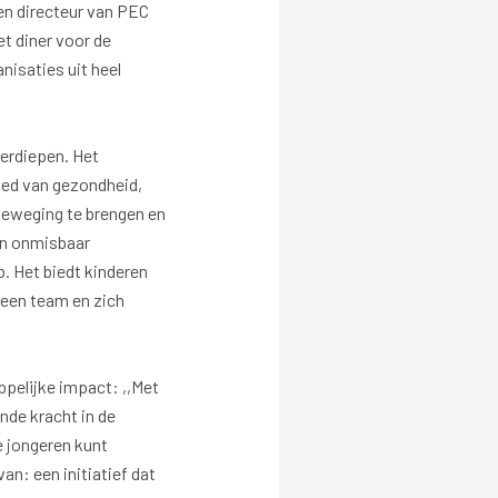
en directeur van PEC
et diner voor de
nisaties uit heel
Evenementen
Open Dag
erdiepen. Het
Kinderfeestjes
ied van gezondheid,
 beweging te brengen en
en onmisbaar
b. Het biedt kinderen
 een team en zich
Nieuws & contact
pelijke impact: ,,Met
nde kracht in de
Zakelijk nieuws
e jongeren kunt
Zakelijke events
an: een initiatief dat