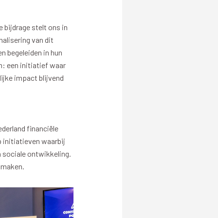
PEC Zwolle Business App
Contact
 bijdrage stelt ons in
alisering van dit
en
en begeleiden in hun
: een initiatief waar
jke impact blijvend
eit
Uitgelicht
derland financiële
 vitaliteit
Clubhuis Regio Zwolle
initiatieven waarbij
jecten vitaliteit
Maatschappelijke Diensttijd
 sociale ontwikkeling.
Week van de Vitaliteit
n maken.
Playing for Success
PEC kicks ASS
Talentontwikkeling