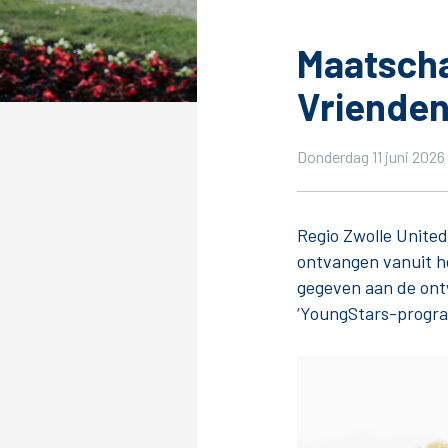
Maatscha
Vrienden
Tickets
Kaartverkoopinformatie
Donderdag 11 juni 2026 
Koop tickets
Ticket Resale
Regio Zwolle United
Groepsactie
ontvangen vanuit h
PEC Zwolle Vrouwen
gegeven aan de ontw
Groundhoppers
‘YoungStars-progra
Algemeen
Route 