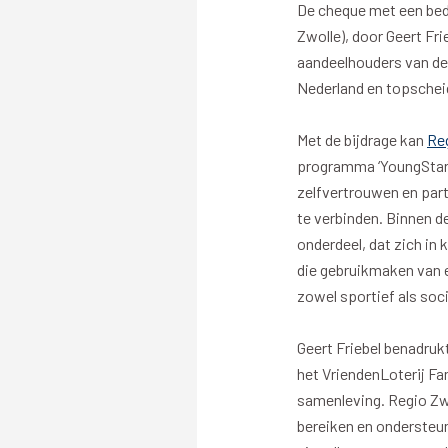
De cheque met een bed
Zwolle), door Geert Fri
aandeelhouders van de 
Merchandise
Supporterszak
Nederland en topschei
Fanshop
Supporterszak
Met de bijdrage kan
Reg
Webshop
Vakcoördinato
programma ‘YoungStars’
zelfvertrouwen en part
te verbinden. Binnen 
onderdeel, dat zich in 
die gebruikmaken van e
zowel sportief als soc
Mogelijkheden
Busines
Geert Friebel benadru
het VriendenLoterij Fa
PEC Zwolle Businessclub
Baker 
samenleving. Regio Zwo
Business seats
Schef
bereiken en ondersteun