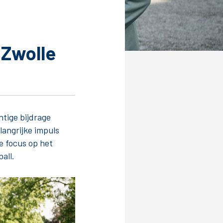
 Zwolle
Service
Inloggen
Contact
htige bijdrage
angrijke impuls
e focus op het
all.
Horeca