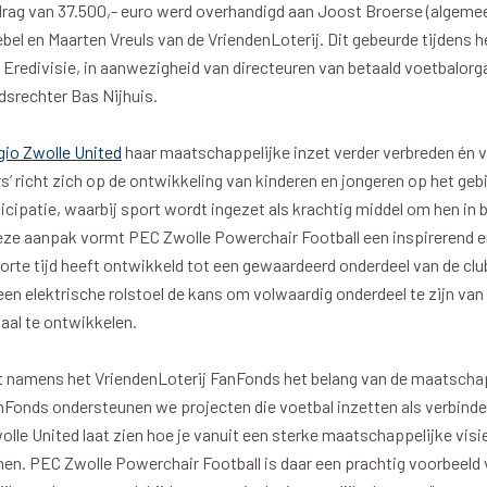
rag van 37.500,- euro werd overhandigd aan Joost Broerse (algeme
ebel en Maarten Vreuls van de VriendenLoterij. Dit gebeurde tijdens h
Eredivisie, in aanwezigheid van directeuren van betaald voetbalorga
en
Supportersclubs
dsrechter Bas Nijhuis.
en
Supportersclub
io Zwolle United
haar maatschappelijke inzet verder verbreden én v
ren
Kidsclub
 richt zich op de ontwikkeling van kinderen en jongeren op het geb
Zwolsch Supporters Collectief
icipatie, waarbij sport wordt ingezet als krachtig middel om hen in
deze aanpak vormt PEC Zwolle Powerchair Football een inspirerend 
Juniorclub
korte tijd heeft ontwikkeld tot een gewaardeerd onderdeel van de clu
en elektrische rolstoel de kans om volwaardig onderdeel te zijn van
iaal te ontwikkelen.
sruimtes
Sponsoren
kt namens het VriendenLoterij FanFonds het belang van de maatschap
nFonds ondersteunen we projecten die voetbal inzetten als verbinde
Tilly Loge Plus
Hoofdsponsor
lle United laat zien hoe je vanuit een sterke maatschappelijke visi
fer Groep Loge
Tenuesponsoren
en. PEC Zwolle Powerchair Football is daar een prachtig voorbeeld v