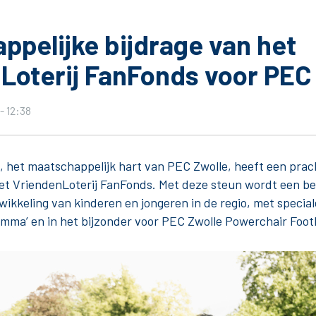
ppelijke bijdrage van het
Loterij FanFonds voor PEC
Seizoenkaart & Clubcard
Seizoenkaart 2026/2027
- 12:38
Seizoenkaart Vrouwen
Clubcard
, het maatschappelijk hart van PEC Zwolle, heeft een prac
Voorwaarden seizoenkaart
et VriendenLoterij FanFonds. Met deze steun wordt een bel
ikkeling van kinderen en jongeren in de regio, met special
mma’ en in het bijzonder voor PEC Zwolle Powerchair Footb
& Parkeren
PEC Zwolle App