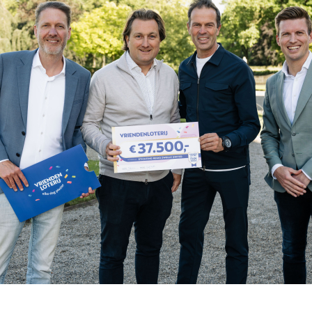
o
Download iOS
s
Download Android
nbaar vervoer
Veelgestelde vrage
Vrouwen
PEC Zwolle Vrouwen