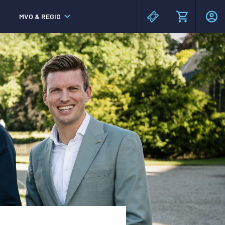
MVO & REGIO
MAC³PARK stadion
MAC³PARK stadion
Lumen Hotel & Events