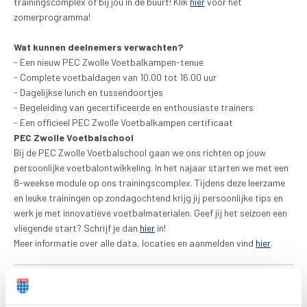
trainingscomplex of bij jou in de buurt! Klik
hier
voor het
zomerprogramma!
Wat kunnen deelnemers verwachten?
- Een nieuw PEC Zwolle Voetbalkampen-tenue
- Complete voetbaldagen van 10.00 tot 16.00 uur
- Dagelijkse lunch en tussendoortjes
- Begeleiding van gecertificeerde en enthousiaste trainers
- Een officieel PEC Zwolle Voetbalkampen certificaat
PEC Zwolle Voetbalschool
Bij de PEC Zwolle Voetbalschool gaan we ons richten op jouw
persoonlijke voetbalontwikkeling. In het najaar starten we met een
8-weekse module op ons trainingscomplex. Tijdens deze leerzame
en leuke trainingen op zondagochtend krijg jij persoonlijke tips en
werk je met innovatieve voetbalmaterialen. Geef jij het seizoen een
vliegende start? Schrijf je dan
hier
in!
Meer informatie over alle data, locaties en aanmelden vind
hier
.
Deel dit artikel: