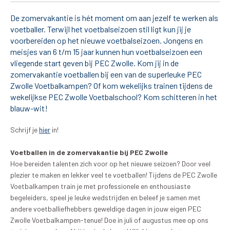
De zomervakantie is hét moment om aan jezelf te werken als
Tickets
voetballer. Terwijl het voetbalseizoen stil ligt kun jij je
voorbereiden op het nieuwe voetbalseizoen. Jongens en
Matchdays
meisjes van 6 t/m 15 jaar kunnen hun voetbalseizoen een
vliegende start geven bij PEC Zwolle. Kom jij in de
Teams
zomervakantie voetballen bij een van de superleuke PEC
Zwolle Voetbalkampen? Of kom wekelijks trainen tijdens de
wekelijkse PEC Zwolle Voetbalschool? Kom schitteren in het
Supporters
blauw-wit!
Business
Schrijf je
hier
in!
MVO & Regio
Voetballen in de zomervakantie bij PEC Zwolle
Hoe bereiden talenten zich voor op het nieuwe seizoen? Door veel
plezier te maken en lekker veel te voetballen! Tijdens de PEC Zwolle
Fanshop
Voetbalkampen train je met professionele en enthousiaste
begeleiders, speel je leuke wedstrijden en beleef je samen met
andere voetballiefhebbers geweldige dagen in jouw eigen PEC
Zwolle Voetbalkampen-tenue! Doe in juli of augustus mee op ons