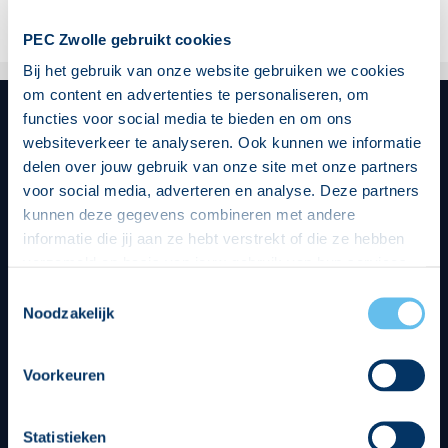
PEC Zwolle gebruikt cookies
Bij het gebruik van onze website gebruiken we cookies
om content en advertenties te personaliseren, om
functies voor social media te bieden en om ons
websiteverkeer te analyseren. Ook kunnen we informatie
delen over jouw gebruik van onze site met onze partners
Hoofdsponsor
voor social media, adverteren en analyse. Deze partners
kunnen deze gegevens combineren met andere
informatie die jij aan ze hebt verstrekt of die ze hebben
verzameld op basis van jouw gebruik van hun services.
Hierbij nemen wij wet- en regelgeving in acht, we doen dit
Toestemmingsselectie
op een veilige en integere wijze. Je kunt je toestemming
Noodzakelijk
Strategisch partners
beheren op de privacy- en cookieverklaring pagina.
Voorkeuren
Statistieken