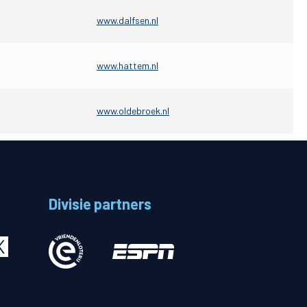
www.dalfsen.nl
Betalen
www.hattem.nl
n
www.oldebroek.nl
Divisie partners