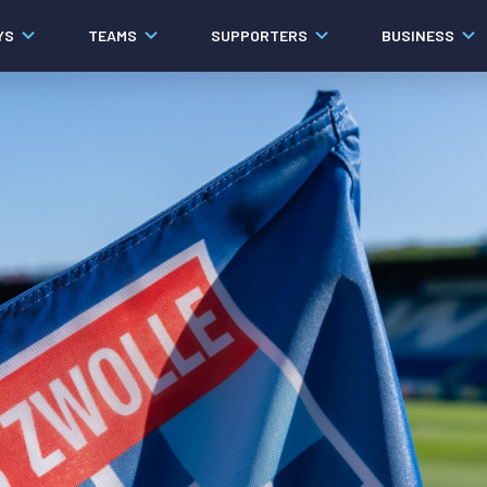
YS
TEAMS
SUPPORTERS
BUSINESS
Algemeen
Historie
Ons verhaal
Contact
Werken bij PEC Zwolle
Governance
Pers
Organisatie
Samenwerkingen
Documenten