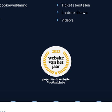
oxen
Strategisch partners
 cookieverklaring
Tickets bestellen
essclub
Businesspartners
Laatste nieuws
Businessleden
f
Video's
Partners PEC Zwolle Vrouw
Economie
Vitalit
elijk
Over economie
Pro
chappelijk
Projecten economie
Over