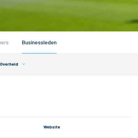
Service
ners
Businessleden
Inloggen
Contact
Overheid
Website
Horeca