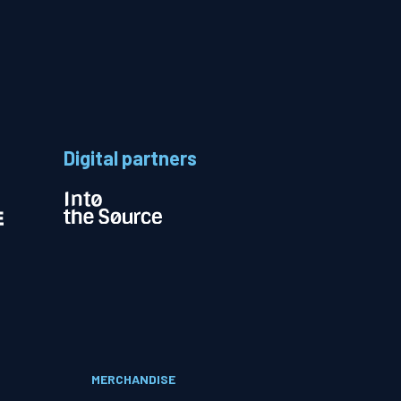
Evenementen
Open Dag
Kinderfeestjes
Digital partners
Nieuws & contact
Zakelijk nieuws
Zakelijke events
MERCHANDISE