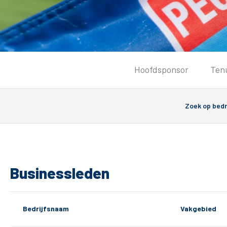
Tickets
Hoofdsponsor
Ten
Kaartverkoopinformatie
Koop tickets
Ticket Resale
Groepsactie
Groundhoppers
PEC Zwolle Vrouwen
Businessleden
Bedrijfsnaam
Vakgebied
Algemeen
Route 