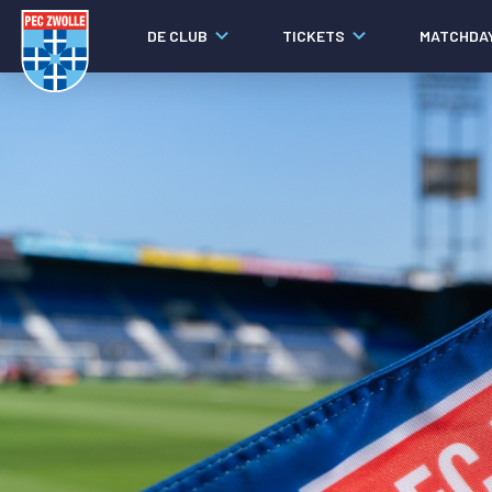
DE CLUB
TICKETS
MATCHDA
Nieuws
Social media
Agenda
Laatste nieuws
Video's
Fotoverslagen