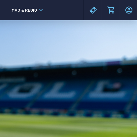
MVO & REGIO
MAC³PARK stadion
MAC³PARK stadion
Lumen Hotel & Events