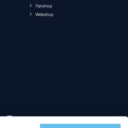
PEC Zwolle Business App
Fanshop
Contact
Webshop
en
eit
Uitgelicht
jecten vitaliteit
Clubhuis Regio Zwolle
 vitaliteit
Maatschappelijke Diensttijd
Week van de Vitaliteit
Playing for Success
PEC kicks ASS
Talentontwikkeling