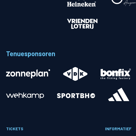
Merchandise
Supporterszak
Fanshop
Supporterszak
Webshop
Vakcoördinato
Tenuesponsoren
Mogelijkheden
Busines
PEC Zwolle Businessclub
Baker 
Business seats
Schef
TICKETS
INFORMATIEF