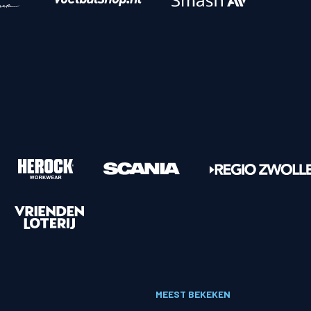
en
Supportersclubs
en
Supportersclub
ren
Zwolsch Supporters Collectief
Juniorclub
Kidsclub
sruimtes
Sponsoren
Tilly Loge Plus
Hoofdsponsor
fer Groep Loge
Tenuesponsoren
MEEST BEKEKEN