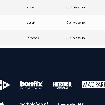
Dalfsen
Businessclub
o
Download iOS
s
Download Android
Hattem
Businessclub
nbaar vervoer
Veelgestelde vrage
Oldebroek
Businessclub
Vrouwen
PEC Zwolle Vrouwen