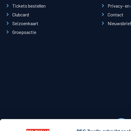
Stadionexposure
Skyb
Tickets bestellen
Privacy- en
Wedstrijdsponsorschappen
Busin
Clubcard
Contact
Wedstrijdarrangementen
Seizoenkaart
Nieuwsbrie
Groepsactie
Regio Zwolle United
Maatschappelijk
Over Regio Zwolle United
Over maatschapp
Nieuws MVO & Regio
Projecten maats
ANBI-stichting
Goede Doelen
Jaarprogramma