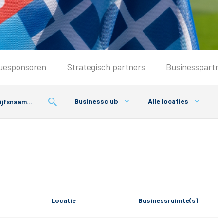
Seizoenkaart & Clubcard
uesponsoren
Strategisch partners
Businesspart
Seizoenkaart 2026/2027
Seizoenkaart Vrouwen
Businessclub
Alle locaties
Clubcard
Voorwaarden seizoenkaart
Locatie
Businessruimte(s)
& Parkeren
PEC Zwolle App