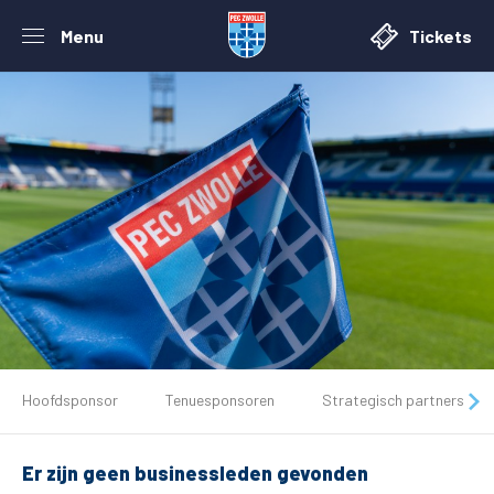
Menu
Tickets
De club
Hoofdsponsor
Tenuesponsoren
Strategisch partners
Tickets
Er zijn geen businessleden gevonden
Matchdays