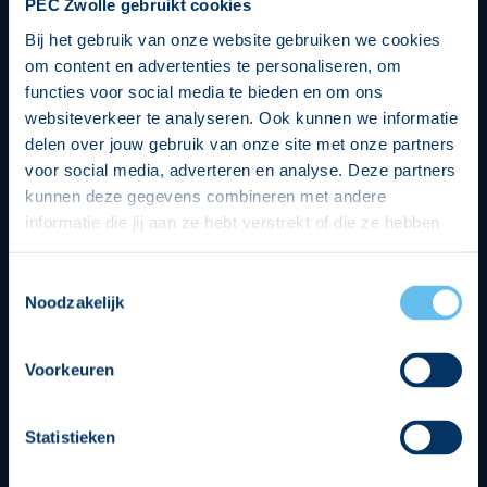
PEC Zwolle gebruikt cookies
Bij het gebruik van onze website gebruiken we cookies
om content en advertenties te personaliseren, om
functies voor social media te bieden en om ons
websiteverkeer te analyseren. Ook kunnen we informatie
delen over jouw gebruik van onze site met onze partners
voor social media, adverteren en analyse. Deze partners
kunnen deze gegevens combineren met andere
informatie die jij aan ze hebt verstrekt of die ze hebben
verzameld op basis van jouw gebruik van hun services.
Hierbij nemen wij wet- en regelgeving in acht, we doen dit
Toestemmingsselectie
op een veilige en integere wijze. Je kunt je toestemming
Noodzakelijk
beheren op de privacy- en cookieverklaring pagina.
Divisie partners
Voorkeuren
Statistieken