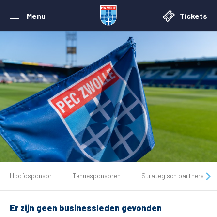
Menu
Tickets
De club
Hoofdsponsor
Tenuesponsoren
Strategisch partners
Tickets
Er zijn geen businessleden gevonden
Matchdays