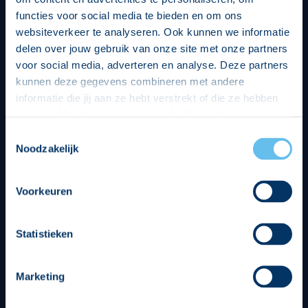
functies voor social media te bieden en om ons
websiteverkeer te analyseren. Ook kunnen we informatie
delen over jouw gebruik van onze site met onze partners
voor social media, adverteren en analyse. Deze partners
kunnen deze gegevens combineren met andere
informatie die jij aan ze hebt verstrekt of die ze hebben
verzameld op basis van jouw gebruik van hun services.
Hierbij nemen wij wet- en regelgeving in acht, we doen dit
Toestemmingsselectie
op een veilige en integere wijze. Je kunt je toestemming
Noodzakelijk
Divisie partners
beheren op de privacy- en cookieverklaring pagina.
Voorkeuren
Statistieken
Tenuesponsoren
Marketing