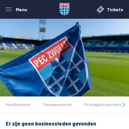
Menu
Tickets
De club
Hoofdsponsor
Tenuesponsoren
Strategisch partners
Tickets
Er zijn geen businessleden gevonden
Matchdays