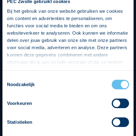
PEC Zwolle gebruikt cookies
Bij het gebruik van onze website gebruiken we cookies
om content en advertenties te personaliseren, om
functies voor social media te bieden en om ons
websiteverkeer te analyseren. Ook kunnen we informatie
delen over jouw gebruik van onze site met onze partners
voor social media, adverteren en analyse. Deze partners
kunnen deze gegevens combineren met andere
informatie die jij aan ze hebt verstrekt of die ze hebben
verzameld op basis van jouw gebruik van hun services.
Hierbij nemen wij wet- en regelgeving in acht, we doen dit
Toestemmingsselectie
op een veilige en integere wijze. Je kunt je toestemming
Noodzakelijk
beheren op de privacy- en cookieverklaring pagina.
Divisie partners
Voorkeuren
Statistieken