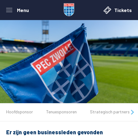
Menu
Tickets
De club
Hoofdsponsor
Tenuesponsoren
Strategisch partners
Tickets
Er zijn geen businessleden gevonden
Matchdays