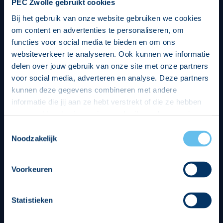
PEC Zwolle gebruikt cookies
Bij het gebruik van onze website gebruiken we cookies
om content en advertenties te personaliseren, om
functies voor social media te bieden en om ons
websiteverkeer te analyseren. Ook kunnen we informatie
delen over jouw gebruik van onze site met onze partners
voor social media, adverteren en analyse. Deze partners
kunnen deze gegevens combineren met andere
informatie die jij aan ze hebt verstrekt of die ze hebben
verzameld op basis van jouw gebruik van hun services.
Hierbij nemen wij wet- en regelgeving in acht, we doen dit
Toestemmingsselectie
op een veilige en integere wijze. Je kunt je toestemming
Noodzakelijk
beheren op de privacy- en cookieverklaring pagina.
Divisie partners
Voorkeuren
Statistieken