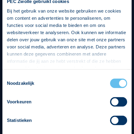
PEC Zwolle gebruikt cookies
Bij het gebruik van onze website gebruiken we cookies
om content en advertenties te personaliseren, om
functies voor social media te bieden en om ons
websiteverkeer te analyseren. Ook kunnen we informatie
delen over jouw gebruik van onze site met onze partners
voor social media, adverteren en analyse. Deze partners
kunnen deze gegevens combineren met andere
informatie die jij aan ze hebt verstrekt of die ze hebben
verzameld op basis van jouw gebruik van hun services.
Hierbij nemen wij wet- en regelgeving in acht, we doen dit
Toestemmingsselectie
op een veilige en integere wijze. Je kunt je toestemming
Noodzakelijk
beheren op de privacy- en cookieverklaring pagina.
Divisie partners
Voorkeuren
Statistieken