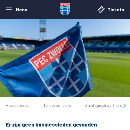
Menu
Tickets
De club
Hoofdsponsor
Tenuesponsoren
Strategisch partners
Tickets
Er zijn geen businessleden gevonden
Matchdays