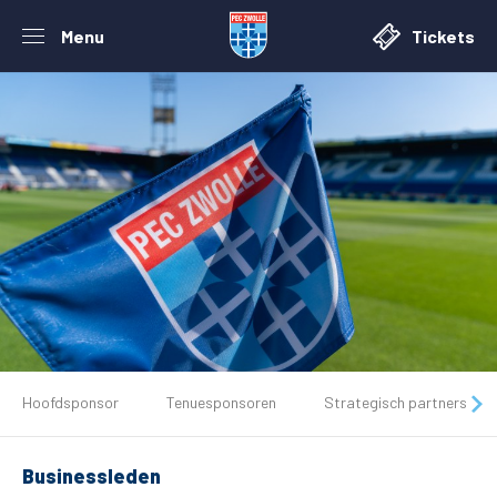
Menu
Tickets
De club
Hoofdsponsor
Tenuesponsoren
Strategisch partners
Tickets
Businessleden