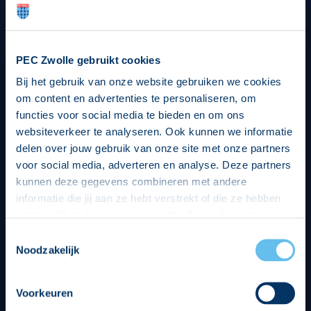
PEC Zwolle gebruikt cookies
Bij het gebruik van onze website gebruiken we cookies
om content en advertenties te personaliseren, om
functies voor social media te bieden en om ons
websiteverkeer te analyseren. Ook kunnen we informatie
delen over jouw gebruik van onze site met onze partners
voor social media, adverteren en analyse. Deze partners
kunnen deze gegevens combineren met andere
informatie die jij aan ze hebt verstrekt of die ze hebben
verzameld op basis van jouw gebruik van hun services.
Hierbij nemen wij wet- en regelgeving in acht, we doen dit
Toestemmingsselectie
op een veilige en integere wijze. Je kunt je toestemming
Noodzakelijk
beheren op de privacy- en cookieverklaring pagina.
Voorkeuren