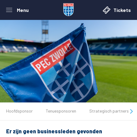
Menu
Tickets
De club
Hoofdsponsor
Tenuesponsoren
Strategisch partners
Tickets
Er zijn geen businessleden gevonden
Matchdays