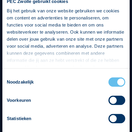
PEC Zwolle gebruikt cookies
Bij het gebruik van onze website gebruiken we cookies
om content en advertenties te personaliseren, om
functies voor social media te bieden en om ons
websiteverkeer te analyseren. Ook kunnen we informatie
delen over jouw gebruik van onze site met onze partners
voor social media, adverteren en analyse. Deze partners
kunnen deze gegevens combineren met andere
informatie die jij aan ze hebt verstrekt of die ze hebben
verzameld op basis van jouw gebruik van hun services.
Hierbij nemen wij wet- en regelgeving in acht, we doen dit
Toestemmingsselectie
op een veilige en integere wijze. Je kunt je toestemming
Noodzakelijk
beheren op de privacy- en cookieverklaring pagina.
Divisie partners
Voorkeuren
Statistieken