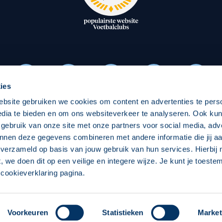
oxen
Strategisch partners
essclub
Businesspartners
Businessleden
Partners PEC Zwolle Vrouw
ies
ebsite gebruiken we cookies om content en advertenties te pers
Economie
Vitalit
edia te bieden en om ons websiteverkeer te analyseren. Ook ku
Download onze App
 gebruik van onze site met onze partners voor social media, adv
elijk
Over economie
Over
nnen deze gegevens combineren met andere informatie die jij aa
 verzameld op basis van jouw gebruik van hun services. Hierbij
chappelijk
Projecten economie
Pro
t, we doen dit op een veilige en integere wijze. Je kunt je toest
cookieverklaring pagina.
 Zwolle
Concept, Ontwerp en Technische Realisatie:
Int
Voorkeuren
Statistieken
Market