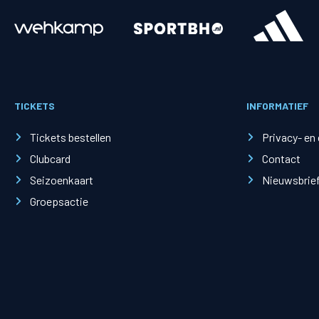
Merchandise
Supporterszak
Fanshop
Supporterszak
TICKETS
INFORMATIEF
Webshop
Vakcoördinato
Tickets bestellen
Privacy- en
Clubcard
Contact
Seizoenkaart
Nieuwsbrie
Groepsactie
Mogelijkheden
Busines
PEC Zwolle Businessclub
Baker 
Business seats
Schef