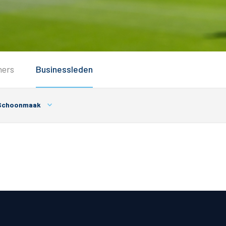
Service
ners
Businessleden
Inloggen
Contact
choonmaak
Horeca