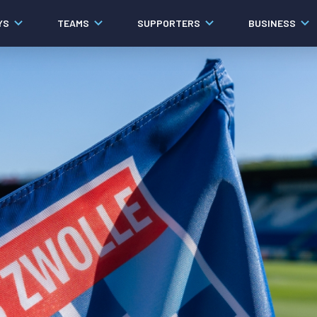
YS
TEAMS
SUPPORTERS
BUSINESS
Algemeen
Historie
Ons verhaal
Contact
Werken bij PEC Zwolle
Governance
Pers
Organisatie
Samenwerkingen
Documenten