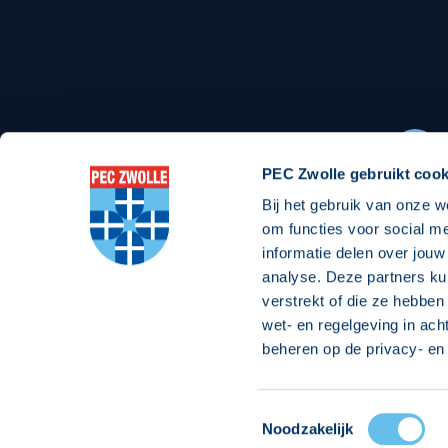
Stadionexposure
Skyb
Wedstrijdsponsorschappen
Busin
Wedstrijdarrangementen
PEC Zwolle gebruikt cook
Bij het gebruik van onze w
Regio Zwolle United
Maatschappelijk
om functies voor social m
informatie delen over jouw
Over Regio Zwolle United
Over maatschapp
analyse. Deze partners ku
verstrekt of die ze hebben
Nieuws MVO & Regio
Projecten maats
wet- en regelgeving in ach
ANBI-stichting
Goede Doelen
beheren op de privacy- en 
Jaarprogramma
Toestemmingsselectie
© 2026 PEC
Noodzakelijk