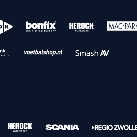
o
Download iOS
s
Download Android
nbaar vervoer
Veelgestelde vrage
Vrouwen
PEC Zwolle Vrouwen