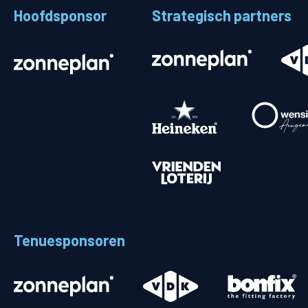
Hoofdsponsor
Strategisch partners
Stadionplattegrond
Aut
Veelgestelde vragen
Fiet
Fanshop
Ope
Heren
Spelers en staf
Programma
Uitslagen
Tenuesponsoren
Stand
Trainingsschema