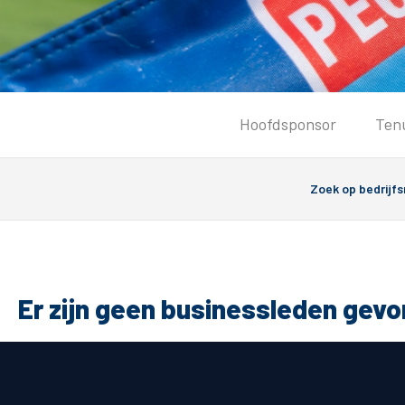
Tickets
Hoofdsponsor
Ten
Kaartverkoopinformatie
Koop tickets
Ticket Resale
Groepsactie
Groundhoppers
PEC Zwolle Vrouwen
Er zijn geen businessleden gev
Algemeen
Route 