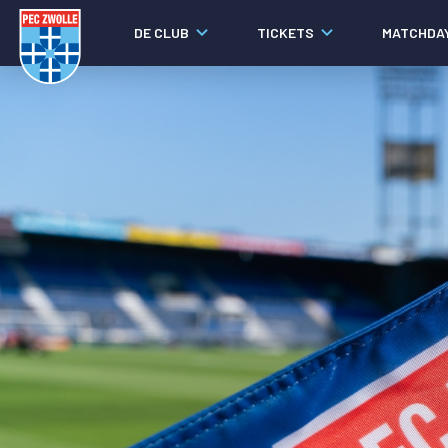
DE CLUB
TICKETS
MATCHDA
Nieuws
Video's
Fotoverslagen
Social media
Agenda
Laatste nieuws