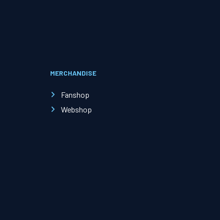
Evenementen
Open Dag
MERCHANDISE
Kinderfeestjes
Fanshop
Webshop
Nieuws & contact
Zakelijk nieuws
Zakelijke events