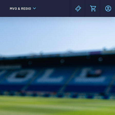
MVO & REGIO
MAC³PARK stadion
MAC³PARK stadion
Lumen Hotel & Events