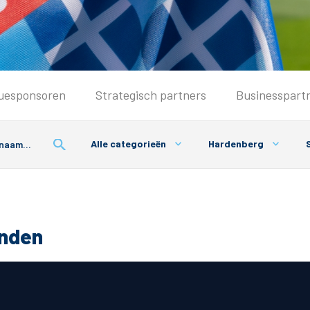
Seizoenkaart & Clubcard
uesponsoren
Strategisch partners
Businesspart
Seizoenkaart 2026/2027
Seizoenkaart Vrouwen
Alle categorieën
Hardenberg
S
Clubcard
Voorwaarden seizoenkaart
onden
& Parkeren
PEC Zwolle App