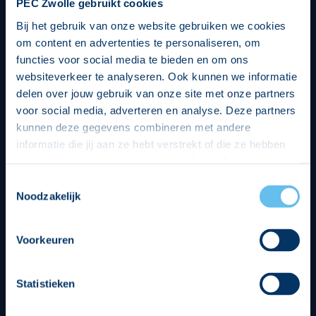
PEC Zwolle gebruikt cookies
Bij het gebruik van onze website gebruiken we cookies
om content en advertenties te personaliseren, om
functies voor social media te bieden en om ons
websiteverkeer te analyseren. Ook kunnen we informatie
delen over jouw gebruik van onze site met onze partners
voor social media, adverteren en analyse. Deze partners
kunnen deze gegevens combineren met andere
informatie die jij aan ze hebt verstrekt of die ze hebben
verzameld op basis van jouw gebruik van hun services.
Hierbij nemen wij wet- en regelgeving in acht, we doen dit
Toestemmingsselectie
op een veilige en integere wijze. Je kunt je toestemming
Noodzakelijk
beheren op de privacy- en cookieverklaring pagina.
Divisie partners
Voorkeuren
Statistieken