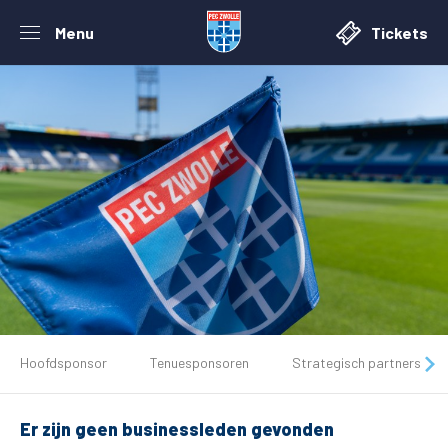
Menu
Tickets
De club
Hoofdsponsor
Tenuesponsoren
Strategisch partners
Tickets
Er zijn geen businessleden gevonden
Matchdays