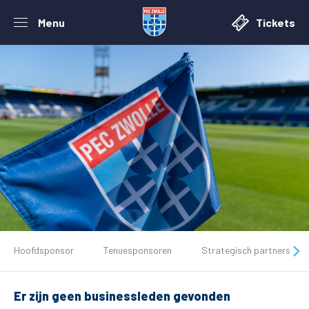
Menu
Tickets
De club
Hoofdsponsor
Tenuesponsoren
Strategisch partners
Tickets
Er zijn geen businessleden gevonden
Matchdays