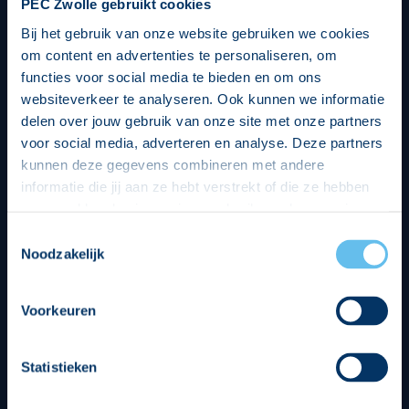
PEC Zwolle gebruikt cookies
Bij het gebruik van onze website gebruiken we cookies
om content en advertenties te personaliseren, om
functies voor social media te bieden en om ons
websiteverkeer te analyseren. Ook kunnen we informatie
delen over jouw gebruik van onze site met onze partners
voor social media, adverteren en analyse. Deze partners
kunnen deze gegevens combineren met andere
informatie die jij aan ze hebt verstrekt of die ze hebben
verzameld op basis van jouw gebruik van hun services.
Hierbij nemen wij wet- en regelgeving in acht, we doen dit
Toestemmingsselectie
op een veilige en integere wijze. Je kunt je toestemming
Noodzakelijk
beheren op de privacy- en cookieverklaring pagina.
Divisie partners
Voorkeuren
Statistieken