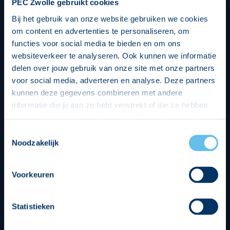
PEC Zwolle gebruikt cookies
Bij het gebruik van onze website gebruiken we cookies
om content en advertenties te personaliseren, om
functies voor social media te bieden en om ons
websiteverkeer te analyseren. Ook kunnen we informatie
delen over jouw gebruik van onze site met onze partners
voor social media, adverteren en analyse. Deze partners
kunnen deze gegevens combineren met andere
informatie die jij aan ze hebt verstrekt of die ze hebben
verzameld op basis van jouw gebruik van hun services.
Hierbij nemen wij wet- en regelgeving in acht, we doen dit
Toestemmingsselectie
op een veilige en integere wijze. Je kunt je toestemming
Noodzakelijk
beheren op de privacy- en cookieverklaring pagina.
Divisie partners
Voorkeuren
Statistieken