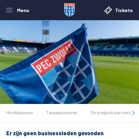
Menu
Tickets
De club
Hoofdsponsor
Tenuesponsoren
Strategisch partners
Tickets
Er zijn geen businessleden gevonden
Matchdays