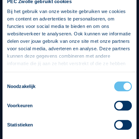
PEC Zwolle gebruikt cookies
Bij het gebruik van onze website gebruiken we cookies
om content en advertenties te personaliseren, om
functies voor social media te bieden en om ons
websiteverkeer te analyseren. Ook kunnen we informatie
delen over jouw gebruik van onze site met onze partners
voor social media, adverteren en analyse. Deze partners
kunnen deze gegevens combineren met andere
informatie die jij aan ze hebt verstrekt of die ze hebben
verzameld op basis van jouw gebruik van hun services.
Hierbij nemen wij wet- en regelgeving in acht, we doen dit
Toestemmingsselectie
op een veilige en integere wijze. Je kunt je toestemming
Noodzakelijk
beheren op de privacy- en cookieverklaring pagina.
Divisie partners
Voorkeuren
Statistieken