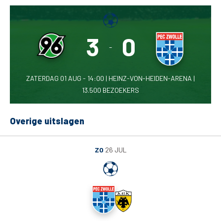
Tickets
3
0
Matchdays
-
Teams
ZATERDAG 01 AUG - 14:00 | HEINZ-VON-HEIDEN-ARENA |
13.500 BEZOEKERS
Supporters
Business
Overige uitslagen
MVO & Regio
ZO
26 JUL
Fanshop