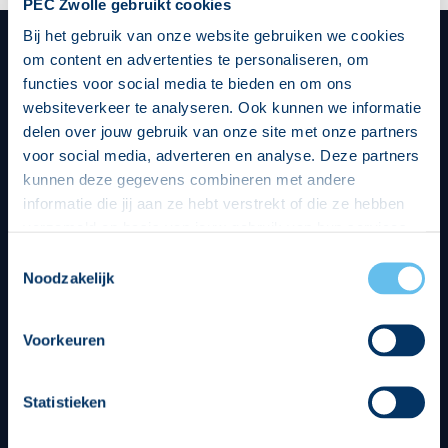
PEC Zwolle gebruikt cookies
Bij het gebruik van onze website gebruiken we cookies
om content en advertenties te personaliseren, om
functies voor social media te bieden en om ons
Hoofdsponsor
websiteverkeer te analyseren. Ook kunnen we informatie
delen over jouw gebruik van onze site met onze partners
voor social media, adverteren en analyse. Deze partners
kunnen deze gegevens combineren met andere
informatie die jij aan ze hebt verstrekt of die ze hebben
verzameld op basis van jouw gebruik van hun services.
Strategisch partners
Hierbij nemen wij wet- en regelgeving in acht, we doen dit
Toestemmingsselectie
op een veilige en integere wijze. Je kunt je toestemming
Noodzakelijk
beheren op de privacy- en cookieverklaring pagina.
Voorkeuren
Statistieken