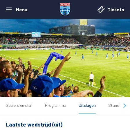
Menu
Tickets
Spelers en staf
Programma
Uitslagen
Stand
Laatste wedstrijd (uit)
De club