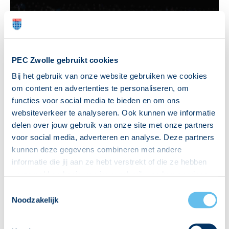
PEC Zwolle gebruikt cookies
Bij het gebruik van onze website gebruiken we cookies
om content en advertenties te personaliseren, om
functies voor social media te bieden en om ons
Vr 13 mrt 2026 - 22:33
websiteverkeer te analyseren. Ook kunnen we informatie
delen over jouw gebruik van onze site met onze partners
PEC Zwolle en FC Groningen in balans
voor social media, adverteren en analyse. Deze partners
kunnen deze gegevens combineren met andere
Voor de vierde wedstrijd op rij heeft PEC Zwolle gelijkgespeeld. In
informatie die jij aan ze hebt verstrekt of die ze hebben
het sfeervolle MAC3PARK stadion...
verzameld op basis van jouw gebruik van hun services.
Hierbij nemen wij wet- en regelgeving in acht, we doen dit
Toestemmingsselectie
Lees verder
op een veilige en integere wijze. Je kunt je toestemming
Noodzakelijk
beheren op de privacy- en cookieverklaring pagina.