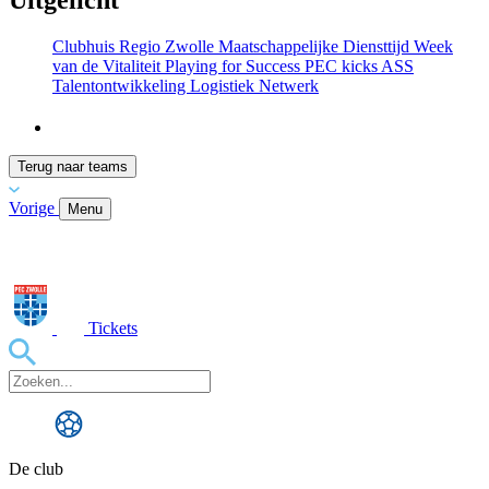
Uitgelicht
Clubhuis Regio Zwolle
Maatschappelijke Diensttijd
Week
van de Vitaliteit
Playing for Success
PEC kicks ASS
Talentontwikkeling
Logistiek Netwerk
Terug naar teams
Vorige
Menu
Tickets
De club