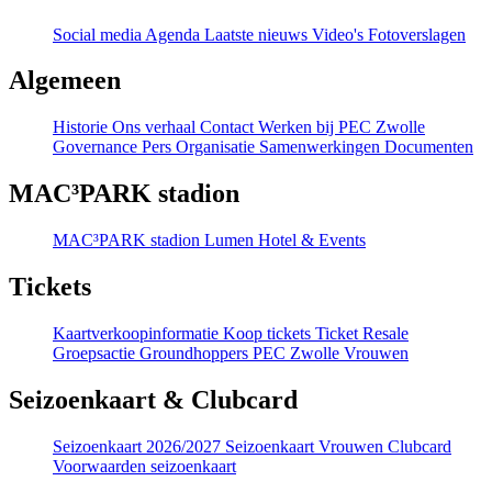
Social media
Agenda
Laatste nieuws
Video's
Fotoverslagen
Algemeen
Historie
Ons verhaal
Contact
Werken bij PEC Zwolle
Governance
Pers
Organisatie
Samenwerkingen
Documenten
MAC³PARK stadion
MAC³PARK stadion
Lumen Hotel & Events
Tickets
Kaartverkoopinformatie
Koop tickets
Ticket Resale
Groepsactie
Groundhoppers
PEC Zwolle Vrouwen
Seizoenkaart & Clubcard
Seizoenkaart 2026/2027
Seizoenkaart Vrouwen
Clubcard
Voorwaarden seizoenkaart