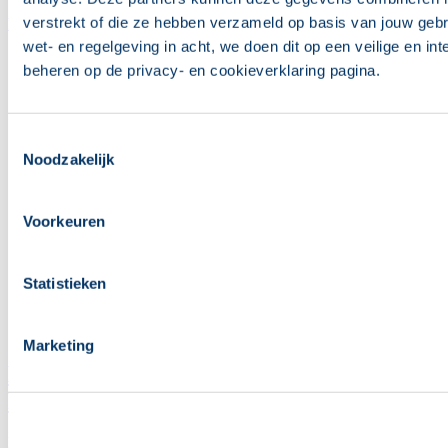
verstrekt of die ze hebben verzameld op basis van jouw gebr
Wo 05 aug 2026 - 10:58
wet- en regelgeving in acht, we doen dit op een veilige en in
beheren op de privacy- en cookieverklaring pagina.
Toestemmingsselectie
Noodzakelijk
Voorkeuren
Statistieken
Marketing
Kaartverkoopinformatie FC Twente -
PEC Zwolle
Ma 03 aug 2026 - 11:58