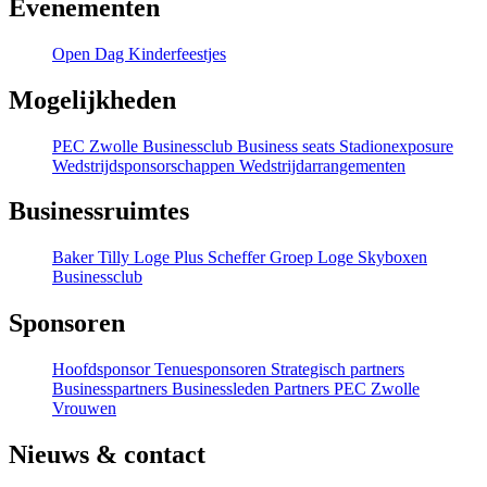
Evenementen
Open Dag
Kinderfeestjes
Mogelijkheden
PEC Zwolle Businessclub
Business seats
Stadionexposure
Wedstrijdsponsorschappen
Wedstrijdarrangementen
Businessruimtes
Baker Tilly Loge Plus
Scheffer Groep Loge
Skyboxen
Businessclub
Sponsoren
Hoofdsponsor
Tenuesponsoren
Strategisch partners
Businesspartners
Businessleden
Partners PEC Zwolle
Vrouwen
Nieuws & contact