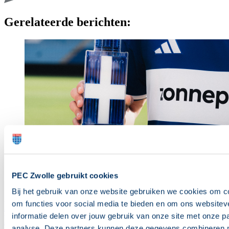
Gerelateerde
berichten:
PEC Zwolle gebruikt cookies
Bij het gebruik van onze website gebruiken we cookies om co
Kamerverhuurpandverkopen.nl nieuwe
om functies voor social media te bieden en om ons website
informatie delen over jouw gebruik van onze site met onze p
Business Partner van PEC Zwolle
analyse. Deze partners kunnen deze gegevens combineren met