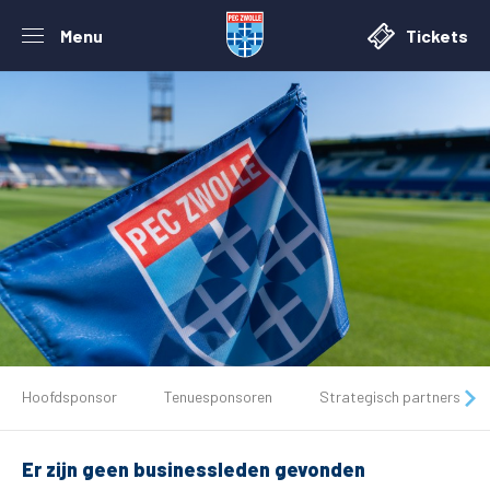
Menu
Tickets
De club
Hoofdsponsor
Tenuesponsoren
Strategisch partners
Tickets
Er zijn geen businessleden gevonden
Matchdays