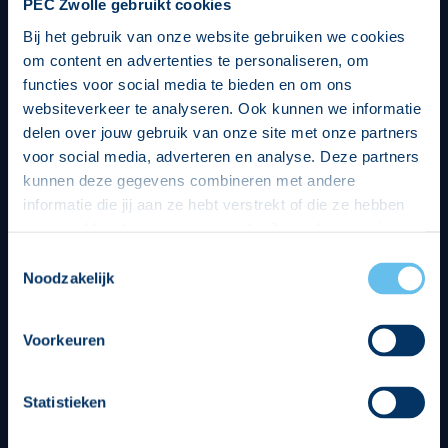
PEC Zwolle gebruikt cookies
Bij het gebruik van onze website gebruiken we cookies
om content en advertenties te personaliseren, om
functies voor social media te bieden en om ons
websiteverkeer te analyseren. Ook kunnen we informatie
delen over jouw gebruik van onze site met onze partners
voor social media, adverteren en analyse. Deze partners
kunnen deze gegevens combineren met andere
informatie die jij aan ze hebt verstrekt of die ze hebben
verzameld op basis van jouw gebruik van hun services.
Hierbij nemen wij wet- en regelgeving in acht, we doen dit
Toestemmingsselectie
op een veilige en integere wijze. Je kunt je toestemming
Noodzakelijk
beheren op de privacy- en cookieverklaring pagina.
Divisie partners
Voorkeuren
Statistieken