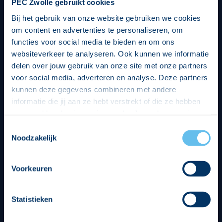
PEC Zwolle gebruikt cookies
Bij het gebruik van onze website gebruiken we cookies
om content en advertenties te personaliseren, om
functies voor social media te bieden en om ons
websiteverkeer te analyseren. Ook kunnen we informatie
delen over jouw gebruik van onze site met onze partners
voor social media, adverteren en analyse. Deze partners
kunnen deze gegevens combineren met andere
informatie die jij aan ze hebt verstrekt of die ze hebben
verzameld op basis van jouw gebruik van hun services.
Hierbij nemen wij wet- en regelgeving in acht, we doen dit
Toestemmingsselectie
op een veilige en integere wijze. Je kunt je toestemming
Noodzakelijk
beheren op de privacy- en cookieverklaring pagina.
Divisie partners
Voorkeuren
Statistieken