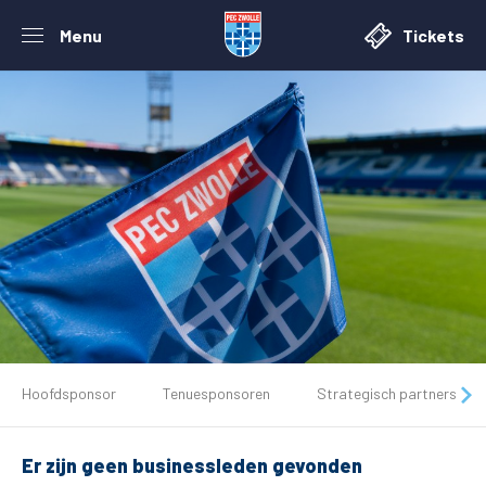
Menu
Tickets
De club
Hoofdsponsor
Tenuesponsoren
Strategisch partners
Tickets
Er zijn geen businessleden gevonden
Matchdays