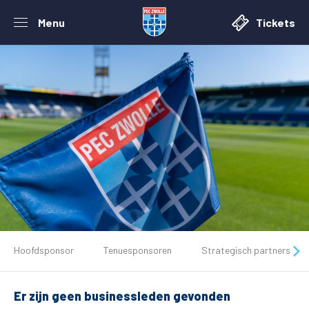
Menu
Tickets
De club
Hoofdsponsor
Tenuesponsoren
Strategisch partners
Tickets
Er zijn geen businessleden gevonden
Matchdays