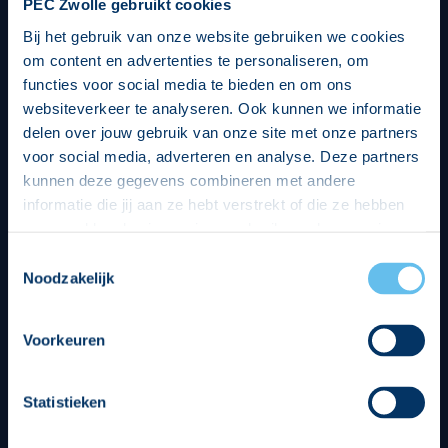
PEC Zwolle gebruikt cookies
Bij het gebruik van onze website gebruiken we cookies
om content en advertenties te personaliseren, om
functies voor social media te bieden en om ons
websiteverkeer te analyseren. Ook kunnen we informatie
delen over jouw gebruik van onze site met onze partners
voor social media, adverteren en analyse. Deze partners
kunnen deze gegevens combineren met andere
informatie die jij aan ze hebt verstrekt of die ze hebben
verzameld op basis van jouw gebruik van hun services.
Hierbij nemen wij wet- en regelgeving in acht, we doen dit
Toestemmingsselectie
op een veilige en integere wijze. Je kunt je toestemming
Noodzakelijk
beheren op de privacy- en cookieverklaring pagina.
Divisie partners
Voorkeuren
Statistieken