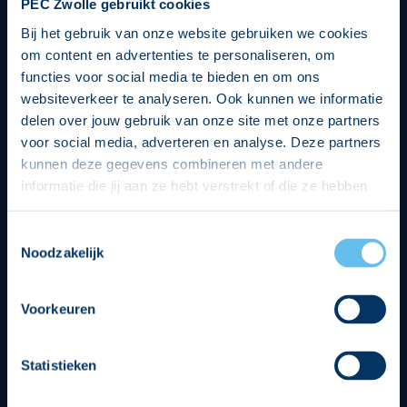
PEC Zwolle gebruikt cookies
Bij het gebruik van onze website gebruiken we cookies
om content en advertenties te personaliseren, om
functies voor social media te bieden en om ons
websiteverkeer te analyseren. Ook kunnen we informatie
delen over jouw gebruik van onze site met onze partners
voor social media, adverteren en analyse. Deze partners
kunnen deze gegevens combineren met andere
informatie die jij aan ze hebt verstrekt of die ze hebben
verzameld op basis van jouw gebruik van hun services.
Hierbij nemen wij wet- en regelgeving in acht, we doen dit
Toestemmingsselectie
op een veilige en integere wijze. Je kunt je toestemming
Noodzakelijk
beheren op de privacy- en cookieverklaring pagina.
Divisie partners
Voorkeuren
Statistieken