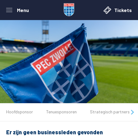
Menu
Tickets
De club
Hoofdsponsor
Tenuesponsoren
Strategisch partners
Tickets
Er zijn geen businessleden gevonden
Matchdays